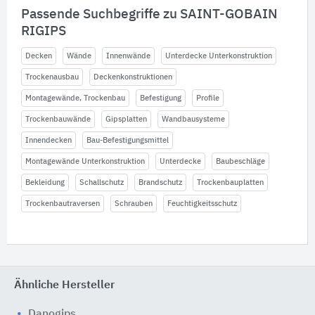
Passende Suchbegriffe zu SAINT-GOBAIN
RIGIPS
Decken
Wände
Innenwände
Unterdecke Unterkonstruktion
Trockenausbau
Deckenkonstruktionen
Montagewände, Trockenbau
Befestigung
Profile
Trockenbauwände
Gipsplatten
Wandbausysteme
Innendecken
Bau-Befestigungsmittel
Montagewände Unterkonstruktion
Unterdecke
Baubeschläge
Bekleidung
Schallschutz
Brandschutz
Trockenbauplatten
Trockenbautraversen
Schrauben
Feuchtigkeitsschutz
Ähnliche Hersteller
Danogips