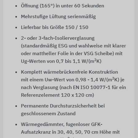
Öffnung (165°) in unter 60 Sekunden
Mehrstufige Lüftung serienmäßig
Lieferbar bis Größe 150 / 150
2- oder 3-fach-Isolierverglasung
(standardmäßig
ESG
und wahlweise mit klarer
oder mattheller Folie in der
VSG
Scheibe) mit
2
Ug-Werten von 0,7 bis
1,1 W/(m
K)
Komplett wärmebrückenfreie Konstruktion
2
mit einem Uw-Wert von 0,98 -
1,4 W/(m
K)
je
nach Verglasung (nach
EN ISO 10077-1
für ein
Referenzelement 120 x 120 cm)
Permanente Durchsturzsicherheit bei
geschlossenem Zustand
Wärmegedämmter, fugenloser GFK-
Aufsatzkranz in 30, 40, 50,
70 cm
Höhe mit