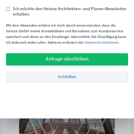
Ich möchte den Heinze Architekten- und Planer-Newsletter
erhalten.
Weiterführende Informationen:
Mit dem Absenden erkläre ich mich damit einverstanden, dass die
Produktbroschüre LAMILUX Rauch- und
Heinze GmbH meine Kontaktdaten und Bürodaten zum Kundenservice
Wärmeabzugsgeräte
speichert und diese an den Empfänger übermittelt. Die Einwilligung kann
ich jederzeit widerrufen. Näheres erläutert der
Datenschutzhinweis
.
LAMILUX Rauchlift Flachdachfenster FE
Anfrage abschicken
Schließen
Rauchlift Glasdach PR60