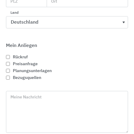
PLZ
Ort
Land
FE 3° RWA-Stellung
Mein Anliegen
Rückruf
Preisanfrage
Planungsunterlagen
Bezugsquellen
Meine Nachricht
FE 3° Einbausituation