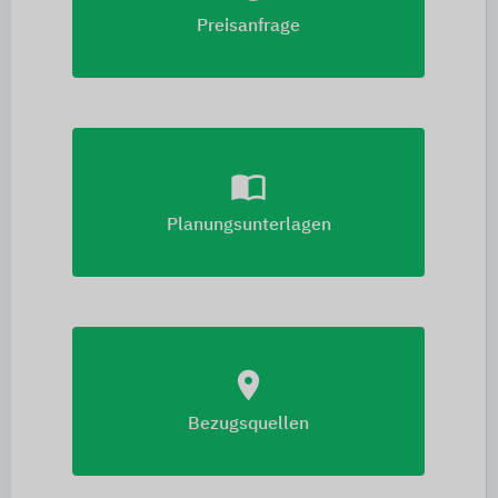
Preisanfrage
import_contacts
Planungsunterlagen
location_on
Bezugsquellen