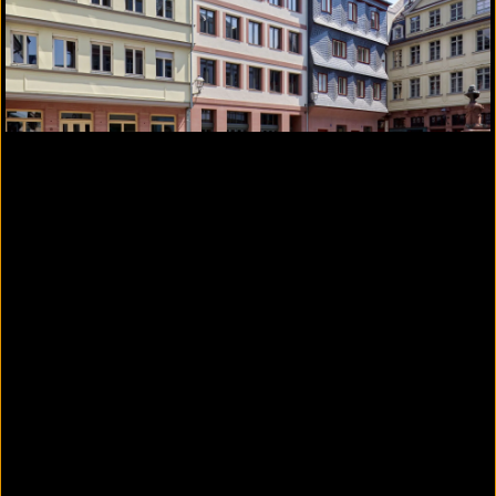
®
HASIT CALSOLAN
TOP
Saniergrund- und Feinputz WTA mit Romankalk
Naturweißer Sanierputz mit Romankalk, für
feuchte- und salzbelastete Untergründe.
Der feuchteregulierender Kalkputz auf Basis von