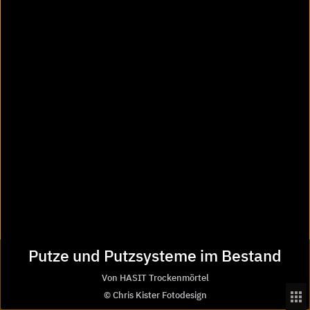
HASIT Trockenmörtel GmbH
Landshuter Str. 30
85356
Freising
Deutschland
Tel. +49 8161 602-0
kontakt@hasit.de
Putze und Putzsysteme im Bestand
www.hasit.de
Von HASIT Trockenmörtel
© Chris Kister Fotodesign
Kostenloser Infoservice