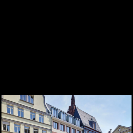
DIN EN 13914-1
der
MG P II
bzw.
CS II.
Weitere Produktinformationen