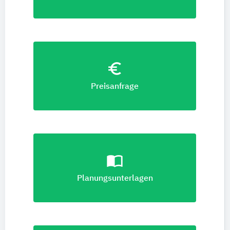
euro_symbol
Preisanfrage
import_contacts
Planungsunterlagen