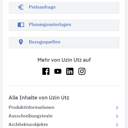
euro_symbol
Preisanfrage
import_contacts
Planungsunterlagen
location_on
Bezugsquellen
Mehr von Uzin Utz auf
Alle Inhalte von Uzin Utz
Produktinformationen
Ausschreibungstexte
Architekturobjekte