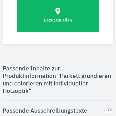
location_on
Bezugsquellen
Passende Inhalte zur
Produktinformation "Parkett grundieren
und colorieren mit individueller
Holzoptik"
Passende Ausschreibungstexte
1.822