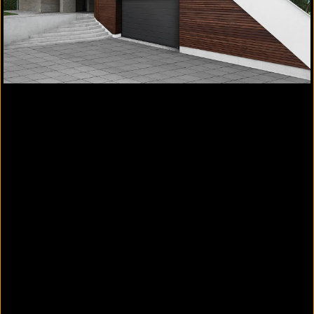
Sektionaltor mit Motiv Großlamelle
Premium-Sektionaltor Evolution ISO 45 |
aus Stahl mit einer Dämmdicke von 45
mm
Gut geeignet für Privatgaragen bis 5.500 mm
Breite
Premiumtor mit thermischer Trennung und 45
mm dickem Isolier-Hartschaumkern mit eine
2
Wärmedämmwert von U(p)=0,46 W/m
K