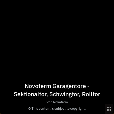
Mehr Informationen
Drehflügeltore
Produkteigenschaften
Novoferm Garagentore -
Sektionaltor, Schwingtor, Rolltor
Drehflügeltor mit Motiv Großsicke
Von Novoferm
© This content is subject to copyright.