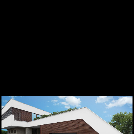
Massivholztore aus 3 Schichten nordischer
Fichte oder 5 Schichten Okoumé
Geeignet für Privatgaragen von 2.250 bis
5.500 mm Breite
Verwindungssteife und robuste Konstruktion
In 5 verschiedenen Tormustern erhältlich
SmartHome-fähiger NovoPort-Antrieb
Schlupftür integrierbar
TÜV-geprüfte Einbruchhemmung
Stabile Torsionsfederwelle mit beidseitiger
Federbruchsicherung
Mehr Informationen