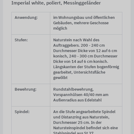
Imperial white, poliert, Messinggeländer
Anwendung:
im Wohnungsbau und öffentlichen
Gebäuden, mehrere Geschosse
möglich
Stufen:
Naturstein nach Wahl des
Auftraggebers.
200 - 240 cm
Durchmesser Dicke von 12 auf
6 cm
konisch,
240 - 300 cm
Durchmesser
Dicke von 14 auf
6 cm
konisch.
Längskanten der Stufen bogenförmig
gearbeitet, Untersichtsfläche
gewölbt
Bewehrung:
Rundstahlbewehrung,
Vorspannhülsen
40/40 mm
am
Außenradius aus Edelstahl
Spindel:
An die Stufe angearbeitete Spindel
und Distanzring aus Naturstein,
Durchmesser
25 cm
. In der
Natursteinspindel befindet sich eine
Stahlspindel aus
St 37
,