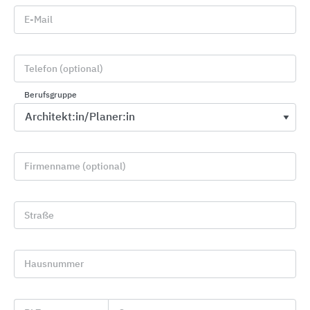
Durchmesser bis
220 cm
Treppendurchmesser
E-Mail
Typ "Edelstahl / Gold"
Edelstahl und Titanvergoldet, sonst wie
vor
Telefon (optional)
Montage:
durch Fachbetriebe
Berufsgruppe
Spindeltreppen Typ “Spindelstar”
Firmenname (optional)
Straße
Hausnummer