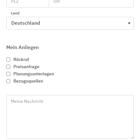
PLZ
Ort
Land
Mein Anliegen
Rückruf
Preisanfrage
Planungsunterlagen
Bezugsquellen
Meine Nachricht
Spindeltreppe Typ "Spindelstar"
Anwendung:
im Wohnungsbau und öffentlichen
Gebäuden, mehrere Geschosse