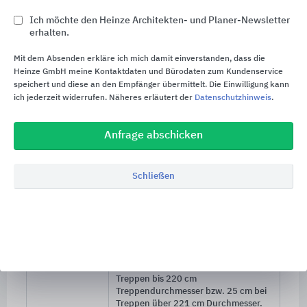
möglich
Ich möchte den Heinze Architekten- und Planer-Newsletter
Stufen:
Naturstein
erhalten.
Naturstein nach Wahl des
Auftraggebers. Bis
200 cm
Mit dem Absenden erkläre ich mich damit einverstanden, dass die
Durchmesser Dicke 8 cm, von 200 bis
Heinze GmbH meine Kontaktdaten und Bürodaten zum Kundenservice
300 cm
Durchmesser Regeldicken je
speichert und diese an den Empfänger übermittelt. Die Einwilligung kann
nach Materialfestigkeit 10, 12 oder
ich jederzeit widerrufen. Näheres erläutert der
Datenschutzhinweis
.
14 cm
. Stufen evtl. auch konisch 8/10
auf
5,5 cm
bzw. ab
12 cm
Dicke
konisch von 12/14 auf
6 cm
.
Anfrage abschicken
Distanzteil aus dem gleichen oder auf
Wunsch auch aus andersfarbigem
Naturstein
Schließen
Bewehrung:
Rundstahlbewehrung,
Vorspannhülsen
40/40 mm
am
Außenradius aus Edelstahl
Spindel:
An die Stufe angearbeitete Spindel
und Distanzring aus Naturstein oder
Beton, Durchmesser
21 cm
bei
Treppen bis
220 cm
Treppendurchmesser bzw.
25 cm
bei
Treppen über
221 cm
Durchmesser.