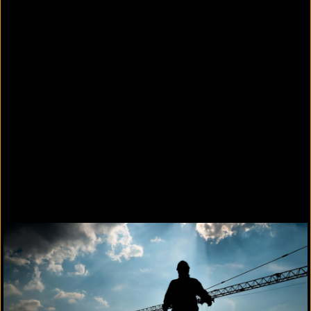
Systemlösung für langfristigen Werterhalt
Lösung bei intakter Dampfsperre und
Wärmedämmung des Altaufbaus und zusätzlich
erforderlicher Wärmedämmung z.B. Sanierung
gem. GEG (Gebäudeenergiegesetz). Mit einer
zusätzlichen Dämmschicht kann auch ein
ausreichendes Gefälle der Dachabdichtung für die
Ableitung des Niederschlagwassers oder für einen
geregelten Wasserlauf hergestellt werden.
Die zusätzliche Dämmung lässt sich als Trenn- und
Ausgleichsschicht zwischen der vorhandenen und
der neuen Abdichtung nutzen. Sie verhindert
außerdem eine Blasenbildung in der
Altabdichtung und kann bei einer
Taupunktverschiebung zum Einsatz kommen.
Die MOGAT-Systemlösung für die zweilagige