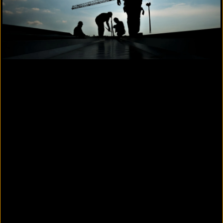
Sanierung mit zusätzlicher Wärmedämmung
entspricht den Anforderungen an ein K2-Dach,
gemäß
DIN 18531.
Vorteile der zweilagigen Sanierung mit
zusätzlicher Wärmedämmung
GEG-konforme Wärmedämmwerte
Altdachaufbau kann verbleiben
Zusätzlich aufgebrachter Aufbau entspricht
den Anforderungen der Landesbauordnungen
Zusätzliche Dämmung lässt sich auch als
Gefälledämmung ausführen
Mehr Informationen