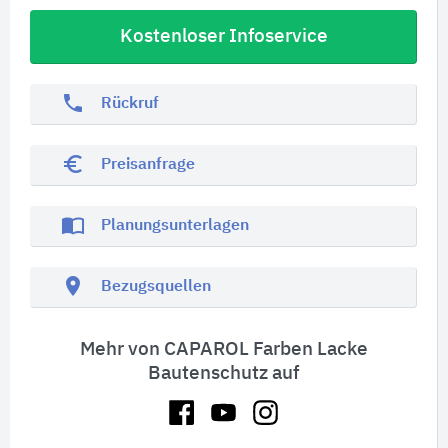
Kostenloser Infoservice
phone
Rückruf
euro_symbol
Preisanfrage
import_contacts
Planungsunterlagen
location_on
Bezugsquellen
Mehr von CAPAROL Farben Lacke
Bautenschutz auf