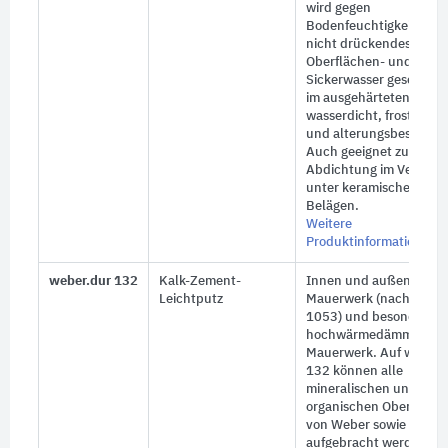
wird gegen
Bodenfeuchtigkeit und
nicht drückendes
Oberflächen- und
Sickerwasser geschützt
im ausgehärteten Zust
wasserdicht, frost-, sulf
und alterungsbeständig
Auch geeignet zur
Abdichtung im Verbun
unter keramischen
Belägen.
Weitere
Produktinformationen
weber.dur 132
Kalk-Zement-
Innen und außen, auf
Leichtputz
Mauerwerk (nach DIN
1053) und besonders a
hochwärmedämmende
Mauerwerk. Auf weber.
132 können alle
mineralischen und
organischen Oberputze
von Weber sowie Fliese
aufgebracht werden. Be