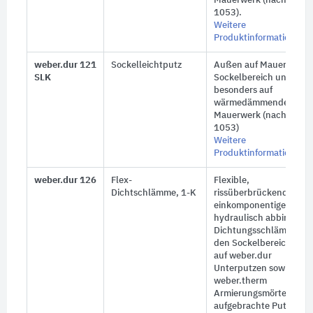
Mauerwerk (nach DIN
1053).
Weitere
Produktinformationen
weber.dur 121
Sockelleichtputz
Außen auf Mauerwerk, 
SLK
Sockelbereich und
besonders auf
wärmedämmendem
Mauerwerk (nach DIN
1053)
Weitere
Produktinformationen
weber.dur 126
Flex-
Flexible,
Dichtschlämme, 1-K
rissüberbrückende,
einkomponentige,
hydraulisch abbindend
Dichtungsschlämme für
den Sockelbereich,
z. B
auf weber.dur
Unterputzen sowie
weber.therm
Armierungsmörtel. Das
aufgebrachte Putzsyst