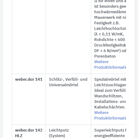
II für innen und außen.
ist besonders geeignet f
hochwärmedämmende
Mauerwerk mit niedrige
Festigkeit z.B.
Leichthochlochziegel
(
λ < 0,11 W/mK
,
Rohdichte
< 600 kg/m³
,
Druckfestigkeitsklasse
DF < 6 N/mm²
) oder
Porenbeton
Weitere
Produktinformationen
weber.dur 141
Schlitz-, Verfüll- und
Spezialmörtel mit hohe
Universalmörtel
Leichtzuschlaganteil.
Ideal zum Verfüllen von
Wandschlitzen,
Installations- und
Kabelschächten.
Weitere
Produktinformationen
weber.dur 142
Leichtputz
Superleichtputz für
HLZ
(System)
energieeffiziente