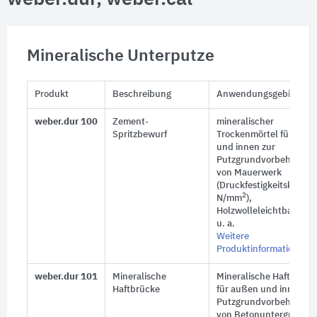
Mineralische Unterputze
Produkt
Beschreibung
Anwendungsgebiet
weber.dur 100
Zement-
mineralischer
Spritzbewurf
Trockenmörtel für auß
und innen zur
Putzgrundvorbehandlu
von Mauerwerk
(Druckfestigkeitsklasse 
2
N/mm
),
Holzwolleleichtbauplat
u. a.
Weitere
Produktinformationen
weber.dur 101
Mineralische
Mineralische Haftbrück
Haftbrücke
für außen und innen zu
Putzgrundvorbehandlu
von Betonuntergründe