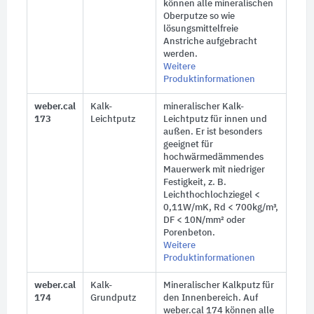
können alle mineralischen
Oberputze so wie
lösungsmittelfreie
Anstriche aufgebracht
werden.
Weitere
Produktinformationen
weber.cal
Kalk-
mineralischer Kalk-
173
Leichtputz
Leichtputz für innen und
außen. Er ist besonders
geeignet für
hochwärmedämmendes
Mauerwerk mit niedriger
Festigkeit,
z. B.
Leichthochlochziegel <
0,11W/mK, Rd < 700kg/m³,
DF < 10N/mm² oder
Porenbeton.
Weitere
Produktinformationen
weber.cal
Kalk-
Mineralischer Kalkputz für
174
Grundputz
den Innenbereich. Auf
weber.cal 174 können alle