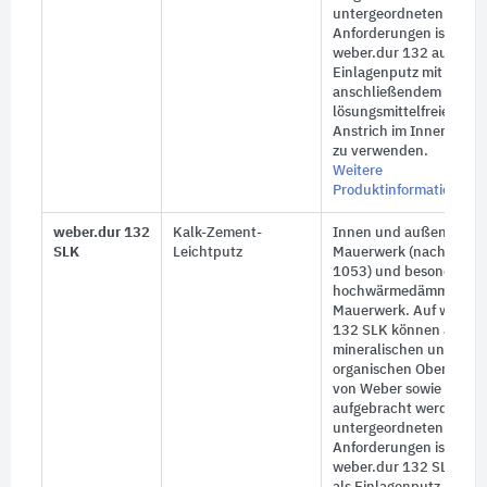
untergeordneten
Anforderungen ist
weber.dur 132 auch als
Einlagenputz mit
anschließendem
lösungsmittelfreiem
Anstrich im Innenberei
zu verwenden.
Weitere
Produktinformationen
weber.dur 132
Kalk-Zement-
Innen und außen, auf
SLK
Leichtputz
Mauerwerk (nach DIN
1053) und besonders a
hochwärmedämmende
Mauerwerk. Auf weber.
132 SLK können alle
mineralischen und
organischen Oberputze
von Weber sowie Fliese
aufgebracht werden. Be
untergeordneten
Anforderungen ist
weber.dur 132 SLK auc