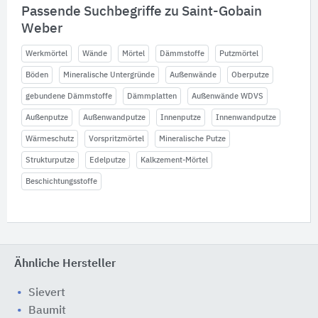
Passende Suchbegriffe zu Saint-Gobain
Weber
Werkmörtel
Wände
Mörtel
Dämmstoffe
Putzmörtel
Böden
Mineralische Untergründe
Außenwände
Oberputze
gebundene Dämmstoffe
Dämmplatten
Außenwände WDVS
Außenputze
Außenwandputze
Innenputze
Innenwandputze
Wärmeschutz
Vorspritzmörtel
Mineralische Putze
Strukturputze
Edelputze
Kalkzement-Mörtel
Beschichtungsstoffe
Ähnliche Hersteller
Sievert
Baumit