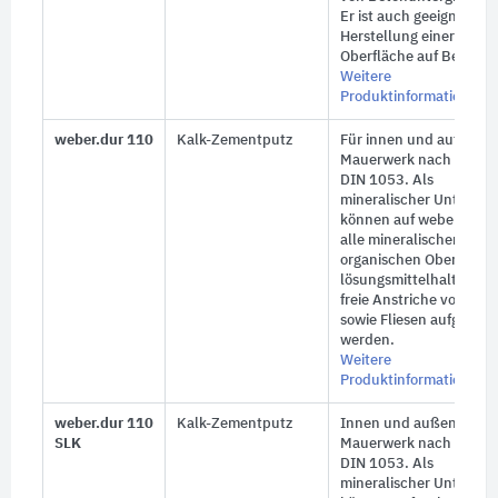
Er ist auch geeignet zur
Herstellung einer gefilz
Oberfläche auf Beton.
Weitere
Produktinformationen
weber.dur 110
Kalk-Zementputz
Für innen und außen au
Mauerwerk nach
DIN 1053
. Als
mineralischer Unterput
können auf
weber.dur 
alle mineralischen und
organischen Oberputze
lösungsmittelhaltige un
freie Anstriche von Web
sowie Fliesen aufgebrac
werden.
Weitere
Produktinformationen
weber.dur 110
Kalk-Zementputz
Innen und außen auf
SLK
Mauerwerk nach
DIN 1053
. Als
mineralischer Unterput