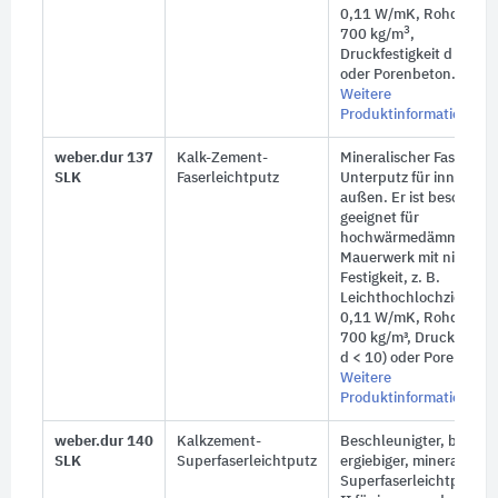
0,11 W/mK, Rohdichte 
3
700 kg/m
,
Druckfestigkeit d < 10)
oder Porenbeton.
Weitere
Produktinformationen
weber.dur 137
Kalk-Zement-
Mineralischer Faserleich
SLK
Faserleichtputz
Unterputz für innen un
außen. Er ist besonders
geeignet für
hochwärmedämmende
Mauerwerk mit niedrige
Festigkeit,
z. B.
Leichthochlochziegel ( 
0,11 W/mK, Rohdichte 
700 kg/m³, Druckfestigk
d < 10) oder Porenbeto
Weitere
Produktinformationen
weber.dur 140
Kalkzement-
Beschleunigter, besond
SLK
Superfaserleichtputz
ergiebiger, mineralische
Superfaserleichtputz T