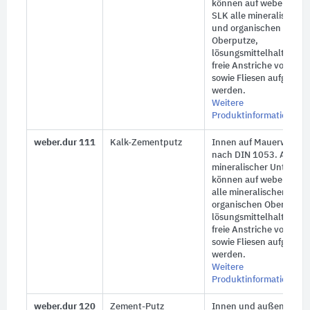
können auf weber.dur 
SLK alle mineralischen
und organischen
Oberputze,
lösungsmittelhaltige un
freie Anstriche von Web
sowie Fliesen aufgebrac
werden.
Weitere
Produktinformationen
weber.dur 111
Kalk-Zementputz
Innen auf Mauerwerk
nach DIN 1053. Als
mineralischer Unterput
können auf
weber.dur 
alle mineralischen und
organischen Oberputze
lösungsmittelhaltige un
freie Anstriche von Web
sowie Fliesen aufgebrac
werden.
Weitere
Produktinformationen
weber.dur 120
Zement-Putz
Innen und außen, auf