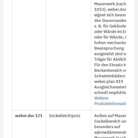
Mauerwerk (nach DIN
1053). weber.dur 120
eignet sich besonders f
den Dauernassbereich,
z. B.
für Gebäudesockel
oder Wände im Erdreic
oder für Wände, die ein
hohen mechanischen
Beanspruchung
ausgesetzt sind sowie al
Träger für Abdichtunge
Für den Einsatz im
Beckenbereich von
Schwimmbädern wird
weber.plan 819
Ausgleichsmaterial
schnell empfohlen.
Weitere
Produktinformationen
weber.dur 121
Sockelleichtputz
Außen auf Mauerwerk, 
Sockelbereich und
besonders auf
wärmedämmendem