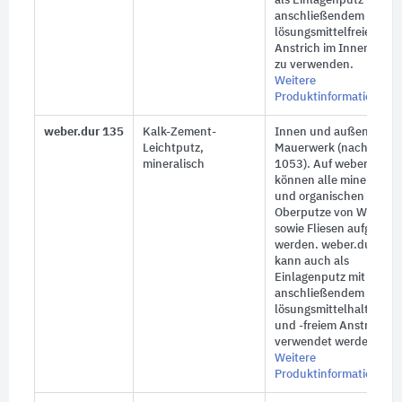
als Einlagenputz mit
anschließendem
lösungsmittelfreiem
Anstrich im Innenberei
zu verwenden.
Weitere
Produktinformationen
weber.dur 135
Kalk-Zement-
Innen und außen, auf
Leichtputz,
Mauerwerk (nach DIN
mineralisch
1053). Auf weber.dur 1
können alle mineralisc
und organischen
Oberputze von Weber
sowie Fliesen aufgebrac
werden. weber.dur 135
kann auch als
Einlagenputz mit
anschließendem
lösungsmittelhaltigem
und -freiem Anstrich
verwendet werden.
Weitere
Produktinformationen