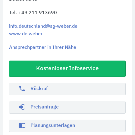
Tel. +49 211 913690
info.deutschland@sg-weber.de
www.de.weber
Ansprechpartner in Ihrer Nähe
Kostenloser Infoservice
phone
Rückruf
euro_symbol
Preisanfrage
import_contacts
Planungsunterlagen