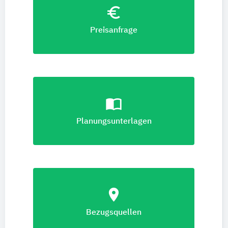
euro_symbol
Preisanfrage
import_contacts
Planungsunterlagen
location_on
Bezugsquellen