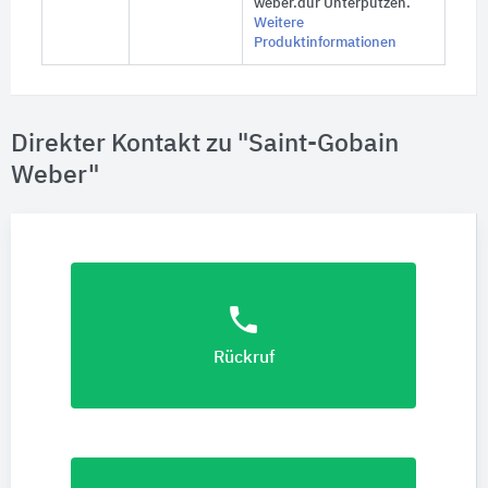
weber.dur Unterputzen.
Weitere
Produktinformationen
Direkter Kontakt zu "Saint-Gobain
Weber"
phone
Rückruf