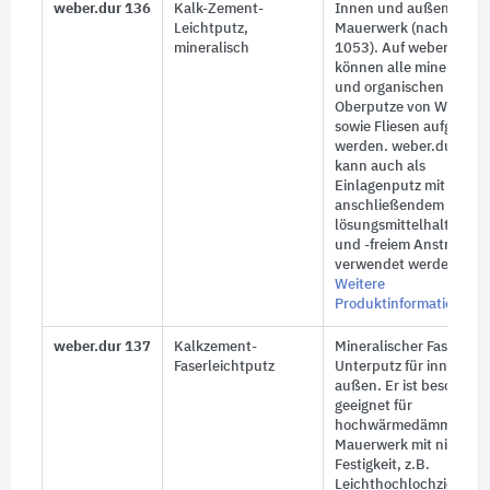
weber.dur 136
Kalk-Zement-
Innen und außen, auf
Leichtputz,
Mauerwerk (nach DIN
mineralisch
1053). Auf weber.dur 1
können alle mineralisc
und organischen
Oberputze von Weber
sowie Fliesen aufgebrac
werden. weber.dur 136
kann auch als
Einlagenputz mit
anschließendem
lösungsmittelhaltigem
und -freiem Anstrich
verwendet werden.
Weitere
Produktinformationen
weber.dur 137
Kalkzement-
Mineralischer Faserleich
Faserleichtputz
Unterputz für innen un
außen. Er ist besonders
geeignet für
hochwärmedämmende
Mauerwerk mit niedrige
Festigkeit, z.B.
Leichthochlochziegel ( 