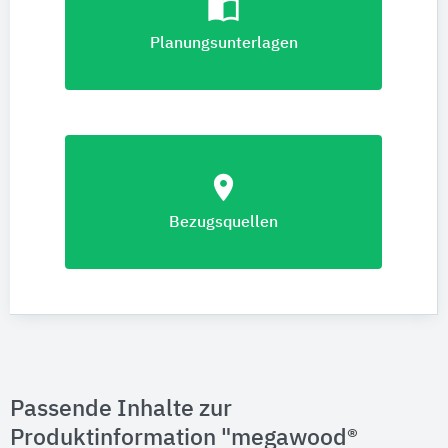
import_contacts
Planungsunterlagen
location_on
Bezugsquellen
Passende Inhalte zur
Produktinformation "megawood®