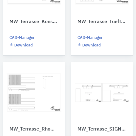
MW_Terrasse_Konstruktionsbalken_und_Verbindungsschuh_v250304
MW_Terrasse_Lueftungsgitter_v250304
CAD-Manager
CAD-Manager
Download
Download
MW_Terrasse_Rhombusprofil_als_Abschlussleiste_v250304
MW_Terrasse_SIGNUM_21x145_und_21x242_v250304