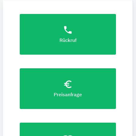
phone
Rückruf
euro_symbol
Preisanfrage