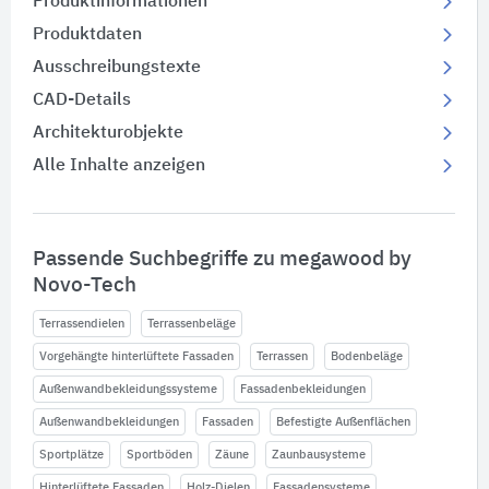
Produktinformationen
Produktdaten
Ausschreibungstexte
CAD-Details
Architekturobjekte
Alle Inhalte anzeigen
Passende Suchbegriffe zu megawood by
Novo-Tech
Terrassendielen
Terrassenbeläge
Vorgehängte hinterlüftete Fassaden
Terrassen
Bodenbeläge
Außenwandbekleidungssysteme
Fassadenbekleidungen
Außenwandbekleidungen
Fassaden
Befestigte Außenflächen
Sportplätze
Sportböden
Zäune
Zaunbausysteme
Hinterlüftete Fassaden
Holz-Dielen
Fassadensysteme