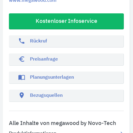
www.megawood.com
Kostenloser Infoservice
phone
Rückruf
euro_symbol
Preisanfrage
import_contacts
Planungsunterlagen
location_on
Bezugsquellen
Alle Inhalte von megawood by Novo-Tech