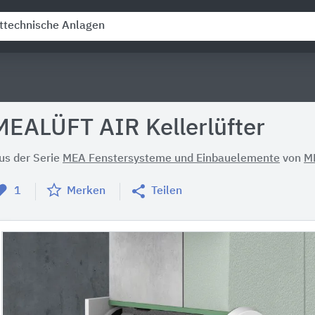
MEALÜFT AIR Kellerlüfter
us der Serie
MEA Fenstersysteme und Einbauelemente
von
M
1
Merken
Teilen