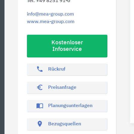
Tel. +49 8251 91-0
info@mea-group.com
www.mea-group.com
Kostenloser
Infoservice
phone
Rückruf
euro_symbol
Preisanfrage
import_contacts
Planungsunterlagen
location_on
Bezugsquellen