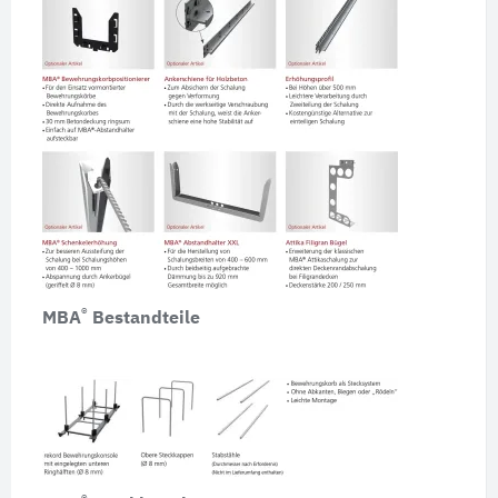
®
MBA
Bestandteile