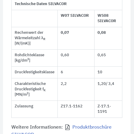
Technische Daten SILVACOR
W07 SILVACOR
WS08
SILVACOR
Rechenwert der
0,07
0,08
Wärmeleitzahl λ
R
[W/(mK)]
Rohdichteklasse
0,60
0,65
3
[kg/dm
]
Druckfestigkeitsklasse
6
10
Charakteristische
2,2
1,20/ 3,4
Druckfestigkeit f
K
2
[MN/m
]
Zulassung
Z17.1-1162
Z-17.1-
1191
Weitere Informationen:
Produktbroschüre