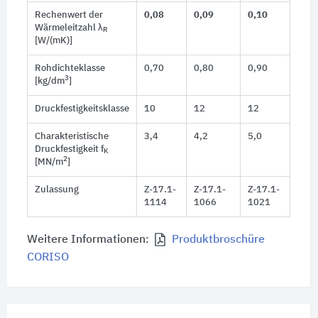
Rechenwert der
0,08
0,09
0,10
Wärmeleitzahl λ
R
[W/(mK)]
Rohdichteklasse
0,70
0,80
0,90
3
[kg/dm
]
Druckfestigkeitsklasse
10
12
12
Charakteristische
3,4
4,2
5,0
Druckfestigkeit f
K
2
[MN/m
]
Zulassung
Z-17.1-
Z-17.1-
Z-17.1-
1114
1066
1021
Weitere Informationen:
Produktbroschüre
CORISO