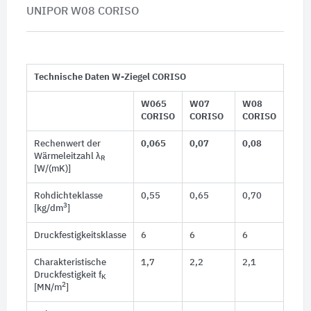
UNIPOR W08 CORISO
Technische Daten W-Ziegel CORISO
W065
W07
W08
CORISO
CORISO
CORISO
Rechenwert der
0,065
0,07
0,08
Wärmeleitzahl λ
R
[W/(mK)]
Rohdichteklasse
0,55
0,65
0,70
3
[kg/dm
]
Druckfestigkeitsklasse
6
6
6
Charakteristische
1,7
2,2
2,1
Druckfestigkeit f
K
2
[MN/m
]