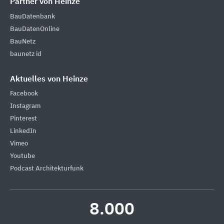
Partner von Heinze
BauDatenbank
BauDatenOnline
BauNetz
baunetz id
Aktuelles von Heinze
Facebook
Instagram
Pinterest
LinkedIn
Vimeo
Youtube
Podcast Architekturfunk
8.000