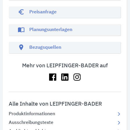
euro_symbol
Preisanfrage
import_contacts
Planungsunterlagen
location_on
Bezugsquellen
Mehr von LEIPFINGER-BADER auf
Alle Inhalte von LEIPFINGER-BADER
Produktinformationen
Ausschreibungstexte