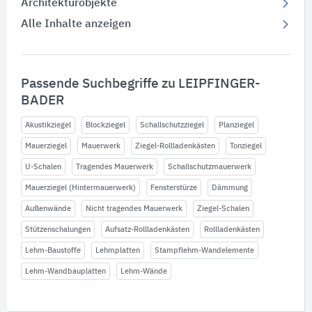
Architekturobjekte
Alle Inhalte anzeigen
Passende Suchbegriffe zu LEIPFINGER-
BADER
Akustikziegel
Blockziegel
Schallschutzziegel
Planziegel
Mauerziegel
Mauerwerk
Ziegel-Rollladenkästen
Tonziegel
U-Schalen
Tragendes Mauerwerk
Schallschutzmauerwerk
Mauerziegel (Hintermauerwerk)
Fensterstürze
Dämmung
Außenwände
Nicht tragendes Mauerwerk
Ziegel-Schalen
Stützenschalungen
Aufsatz-Rollladenkästen
Rollladenkästen
Lehm-Baustoffe
Lehmplatten
Stampflehm-Wandelemente
Lehm-Wandbauplatten
Lehm-Wände