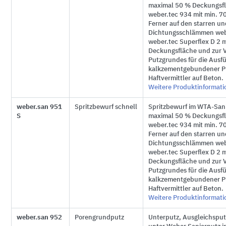
maximal
50 %
Deckungsfl
weber.tec 934 mit min. 
Ferner auf den starren un
Dichtungsschlämmen web
weber.tec Superflex D 2 
Deckungsfläche und zur V
Putzgrundes für die Ausf
kalkzementgebundener Pu
Haftvermittler auf Beton.
Weitere Produktinformat
weber.san 951
Spritzbewurf schnell
Spritzbewurf im WTA-San
S
maximal
50 %
Deckungsfl
weber.tec 934 mit min.
7
Ferner auf den starren un
Dichtungsschlämmen web
weber.tec Superflex D 2 
Deckungsfläche und zur V
Putzgrundes für die Ausf
kalkzementgebundener Pu
Haftvermittler auf Beton.
Weitere Produktinformat
weber.san 952
Porengrundputz
Unterputz, Ausgleichsput