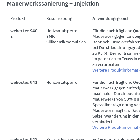
Mauerwerkssanierung – Injektion
Produkt
Beschreibung
Anwendungsgebiet
weber.tec 940
Horizontalsperre
Für die nachträgliche Qu
E
SMK
Mauerwerk gegen aufstei
Silikonmikroemulsion
Bohrloch-Druckverfahren 
bei Durchfeuchtungsgrad
zu
95 %
. Bei hohlraumr
im patentierten "Nass in 
zu verarbeiten.
Weitere Produktinformat
weber.tec 941
Horizontalsperre
Für die nachträgliche Qu
Mauerwerk gegen aufsteig
maximalen Durchfeuchtu
Mauerwerks von 50% bis 
Spezialimprägnierung vo
Mauerwerk möglich. Dadu
Salzeinwanderung in den
verhindert.
Weitere Produktinformat
weber.tec 942
Bohrlochsuspension
Ergänzend zur Horizontals