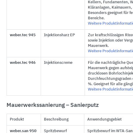
Kellern, Fundamenten, W
Kläranlagen, Kaimauern, 
Besonders geeignet für f
Bereiche.
Weitere Produktinformat
weber.tec 945
Injektionsharz EP
Zur kraftschlüssigen Ris
sowie Injektion oder Verg
Mauerwerk.
Weitere Produktinformat
weber.tec 946
Injektionscreme
Für die nachträgliche Qu
Mauerwerk gegen aufstei
drucklosen Bohrlochinjek
Durchfeuchtungsgraden d
%. Geeignet für alle gän
Weitere Produktinformat
Mauerwerkssanierung – Sanierputz
Produkt
Beschreibung
Anwendungsgebiet
weber.san 950
Spritzbewurf
Spritzbewurf im WTA-San