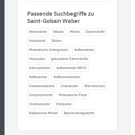
Passende Suchbegriffe zu
Saint-Gobain Weber
Werkmörtel
Wände
Mörtel
Dämmstoffe
Putzmörtel
Böden
Mineralische Untergründe
Außenwände
Oberputze
gebundene Dämmstoffe
Dämmplatten
Außenwände WDVS
Außenputze
Außenwandputze
Innenwandputze
Innenputze
Wärmeschutz
Vorspritzmörtel
Mineralische Putze
Strukturputze
Edelputze
Kalkzement-Mörtel
Beschichtungsstoffe