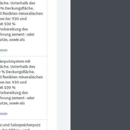
äche. Unterhalb des
70% Deckungsfläche.
d flexiblen mineralischen
er.tec 930 und
mit 100 %
orbereitung des
ührung zement- oder
tze, sowie als
ionen
ierputzsystem mit
äche. Unterhalb des
0 %
Deckungsfläche.
d flexiblen mineralischen
er.tec 930 und
mit
100 %
orbereitung des
ührung zement- oder
tze, sowie als
ionen
z und Salzspeicherputz