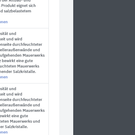
n der Altbau- und
Produkt eignet sich
nd salzbelastetem
ionen
sität und
eit und wird
enseite durchfeuchteter
 Kelleraußenwände und
 aufgehenden Mauerwerks
z bewirkt eine gute
euchteten Mauerwerks
ender Salzkristalle.
ionen
sität und
eit und wird
enseite durchfeuchteter
 Kelleraußenwände und
 aufgehenden Mauerwerks
ewirkt eine gute
teten Mauerwerks und
r Salzkristalle.
ionen