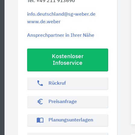
Tel. +49 211 913690
info.deutschland@sg-weber.de
www.de.weber
Ansprechpartner in Ihrer Nähe
Kostenloser
Infoservice
phone
Rückruf
euro_symbol
Preisanfrage
import_contacts
Planungsunterlagen