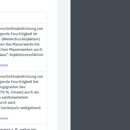
erschnittsabdichtung von
gende Feuchtigkeit im
(Niederdruckinjektion)
en des Mauerwerks bis
eichen Mauerwerken auch
Nass"-Injektionsverfahren
ionen
erschnittsabdichtung von
ende Feuchtigkeit bei
ngsgraden des
70 %. Einsatz auch als
n salzbelastetem
rch wird
 Sanierputz weitgehend
ionen
perre z. B. weber.tec