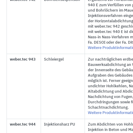
940 E zum Verfüllen von
und Bohrlöchern im Maue
Injektionsverfahren eing
der Horizontalabdichtun
mit weber.tec 942 geschl
mit weber.tec 940 E ist d
Nass-in Nass-Verfahren m
Fa. DESOI oder der Fa. D
Weitere Produktinformat
weber.tec 943
Schleiergel
Zur nachträglichen erdb
Bauwerksabdichtung an 
der Innenseite des Gebäu
Aufgraben des Gebäudes 
möglich ist. Ferner geeig
undichter Hohlkehlen, N
Altabdichtung und Abdic
Nachdichtung von Fugen,
Durchdringungen sowie fü
Schachtnachdichtung.
Weitere Produktinformat
weber.tec 944
Injektionsharz PU
Zum Abdichten von Hohl
Injektion in Beton und Ma