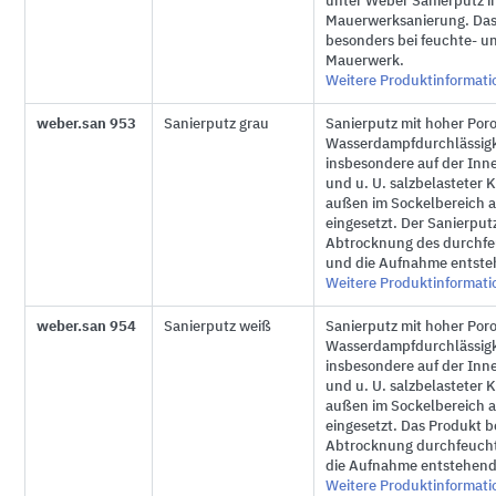
unter Weber Sanierputz i
Mauerwerksanierung. Das 
besonders bei feuchte- u
Mauerwerk.
Weitere Produktinformat
weber.san 953
Sanierputz grau
Sanierputz mit hoher Poro
Wasserdampfdurchlässigk
insbesondere auf der Inn
und
u. U.
salzbelasteter
außen im Sockelbereich
eingesetzt. Der Sanierput
Abtrocknung des durchf
und die Aufnahme entsteh
Weitere Produktinformat
weber.san 954
Sanierputz weiß
Sanierputz mit hoher Poro
Wasserdampfdurchlässigk
insbesondere auf der Inn
und u. U. salzbelasteter
außen im Sockelbereich
eingesetzt. Das Produkt b
Abtrocknung durchfeuch
die Aufnahme entstehende
Weitere Produktinformat