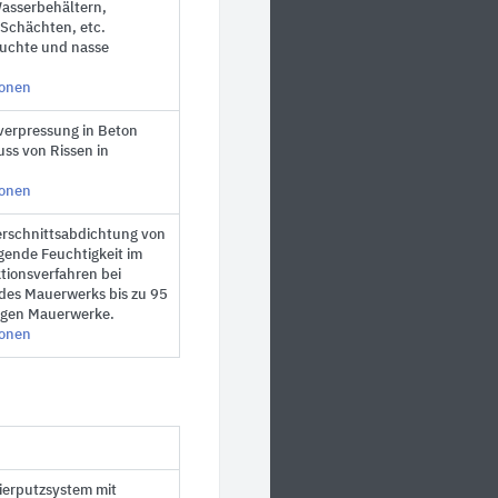
asserbehältern,
Schächten, etc.
euchte und nasse
ionen
sverpressung in Beton
uss von Rissen in
ionen
erschnittsabdichtung von
gende Feuchtigkeit im
tionsverfahren bei
es Mauerwerks bis zu 95
gigen Mauerwerke.
ionen
ierputzsystem mit