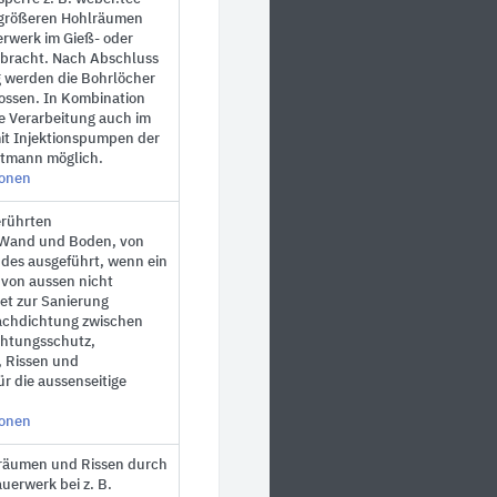
 größeren Hohlräumen
rwerk im Gieß- oder
ebracht. Nach Abschluss
g werden die Bohrlöcher
ossen. In Kombination
ie Verarbeitung auch im
it Injektionspumpen der
ittmann möglich.
ionen
erührten
Wand und Boden, von
des ausgeführt, wenn ein
von aussen nicht
net zur Sanierung
achdichtung zwischen
htungsschutz,
 Rissen und
r die aussenseitige
ionen
räumen und Rissen durch
uerwerk bei z. B.