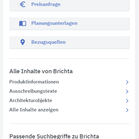
euro_symbol
Preisanfrage
import_contacts
Planungsunterlagen
location_on
Bezugsquellen
Alle Inhalte von Brichta
Produktinformationen
Ausschreibungstexte
Architekturobjekte
Alle Inhalte anzeigen
Passende Suchbegriffe zu Brichta