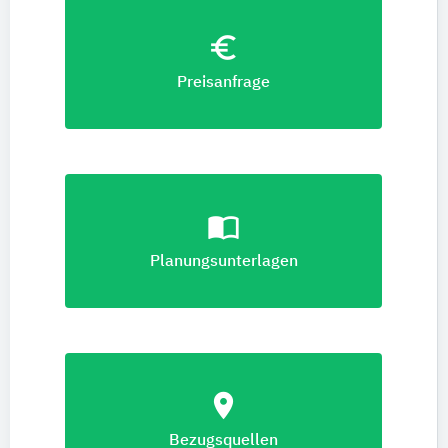
euro_symbol
Preisanfrage
import_contacts
Planungsunterlagen
location_on
Bezugsquellen