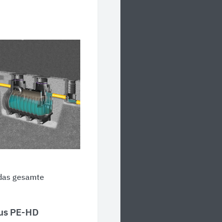
 das gesamte
aus PE-HD