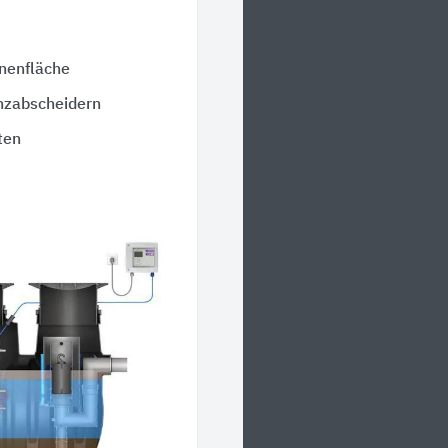
nnenfläche
nzabscheidern
ten