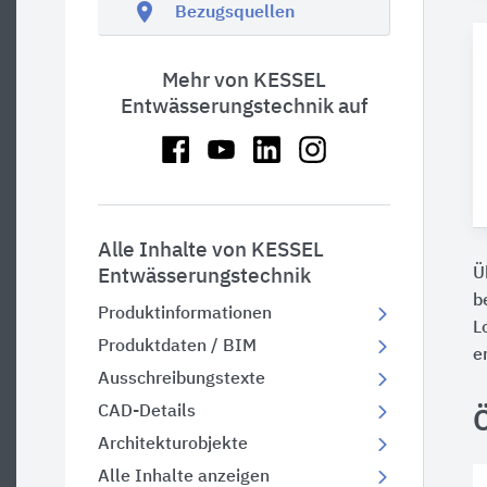
location_on
Bezugsquellen
Mehr von KESSEL
Entwässerungstechnik auf
Alle Inhalte von KESSEL
Ü
Entwässerungstechnik
b
Produktinformationen
L
Produktdaten / BIM
e
Ausschreibungstexte
CAD-Details
Architekturobjekte
Alle Inhalte anzeigen