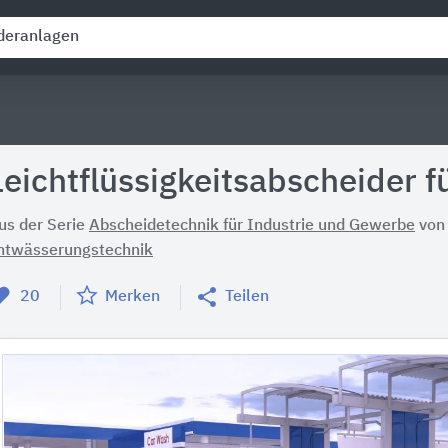
Leichtflüssigkeitsabscheider ​​
us der Serie
Abscheidetechnik für Industrie und Gewerbe
vo
ntwässerungstechnik
20
Merken
Teilen