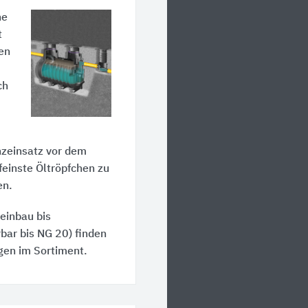
ne
t
en
ch
nzeinsatz vor dem
feinste Öltröpfchen zu
en.
einbau bis
bar bis NG 20) finden
gen im Sortiment.