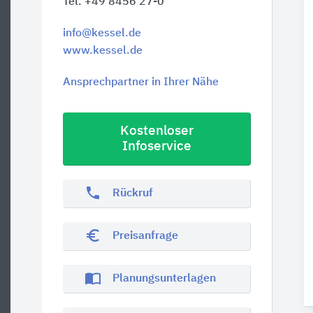
Tel. +49 8456 27-0
info@kessel.de
www.kessel.de
Ansprechpartner in Ihrer Nähe
Kostenloser
Infoservice
phone
Rückruf
euro_symbol
Preisanfrage
import_contacts
Planungsunterlagen