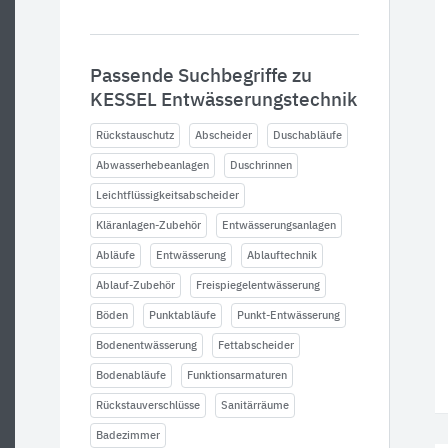
Passende Suchbegriffe zu
KESSEL Entwässerungstechnik
Rückstauschutz
Abscheider
Duschabläufe
Abwasserhebeanlagen
Duschrinnen
Leichtflüssigkeitsabscheider
Kläranlagen-Zubehör
Entwässerungsanlagen
Abläufe
Entwässerung
Ablauftechnik
Ablauf-Zubehör
Freispiegelentwässerung
Böden
Punktabläufe
Punkt-Entwässerung
Bodenentwässerung
Fettabscheider
Bodenabläufe
Funktionsarmaturen
Rückstauverschlüsse
Sanitärräume
Badezimmer