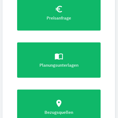
euro_symbol
Preisanfrage
import_contacts
Planungsunterlagen
location_on
Bezugsquellen