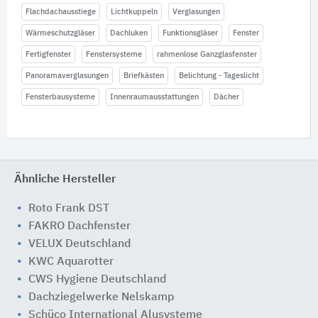
Flachdachausstiege
Lichtkuppeln
Verglasungen
Wärmeschutzgläser
Dachluken
Funktionsgläser
Fenster
Fertigfenster
Fenstersysteme
rahmenlose Ganzglasfenster
Panoramaverglasungen
Briefkästen
Belichtung - Tageslicht
Fensterbausysteme
Innenraumausstattungen
Dächer
Ähnliche Hersteller
Roto Frank DST
FAKRO Dachfenster
VELUX Deutschland
KWC Aquarotter
CWS Hygiene Deutschland
Dachziegelwerke Nelskamp
Schüco International Alusysteme