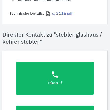
mit oder ohne Einklemmschutz
Technische Details:
s: 211E pdf
Direkter Kontakt zu "stebler glashaus /
kehrer stebler"
phone
Rückruf