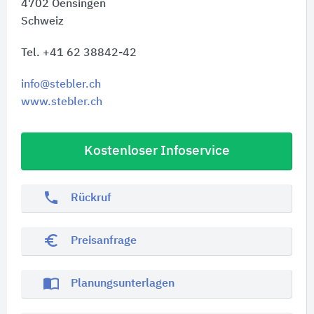
4702
Oensingen
Schweiz
Tel. +41 62 38842-42
info@stebler.ch
www.stebler.ch
Kostenloser Infoservice
phone
Rückruf
euro_symbol
Preisanfrage
import_contacts
Planungsunterlagen