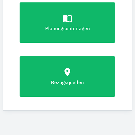
import_contacts
Planungsunterlagen
location_on
Bezugsquellen