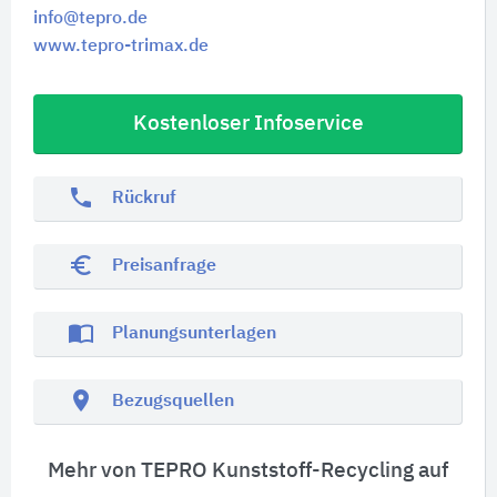
info@tepro.de
www.tepro-trimax.de
Kostenloser Infoservice
phone
Rückruf
euro_symbol
Preisanfrage
import_contacts
Planungsunterlagen
location_on
Bezugsquellen
Mehr von TEPRO Kunststoff-Recycling auf