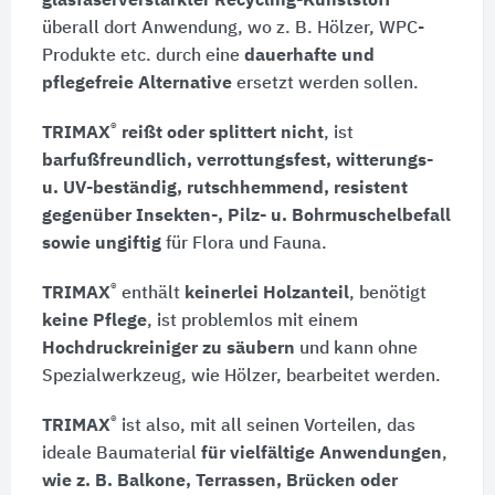
glasfaserverstärkter Recycling-Kunststoff
überall dort Anwendung, wo
z. B.
Hölzer, WPC-
Produkte etc. durch eine
dauerhafte und
pflegefreie Alternative
ersetzt werden sollen.
®
TRIMAX
reißt oder splittert nicht
, ist
barfußfreundlich, verrottungsfest, witterungs-
u. UV-beständig, rutschhemmend, resistent
gegenüber Insekten-, Pilz- u. Bohrmuschelbefall
sowie ungiftig
für Flora und Fauna.
®
TRIMAX
enthält
keinerlei Holzanteil
, benötigt
keine Pflege
, ist problemlos mit einem
Hochdruckreiniger zu säubern
und kann ohne
Spezialwerkzeug, wie Hölzer, bearbeitet werden.
®
TRIMAX
ist also, mit all seinen Vorteilen, das
ideale Baumaterial
für vielfältige Anwendungen
,
wie
z. B.
Balkone, Terrassen, Brücken oder