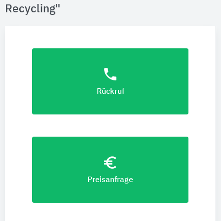
Recycling"
phone
Rückruf
euro_symbol
Preisanfrage