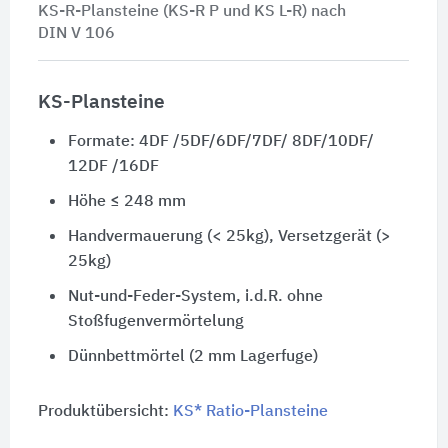
KS-R-Plansteine (KS-R P und
KS L-R
) nach
DIN V 106
KS-Plansteine
Formate: 4DF /5DF/6DF/7DF/ 8DF/10DF/
12DF /16DF
Höhe ≤ 248 mm
Handvermauerung (< 25kg), Versetzgerät (>
25kg)
Nut-und-Feder-System, i.d.R. ohne
Stoßfugenvermörtelung
Dünnbettmörtel (2 mm Lagerfuge)
Produktübersicht:
KS* Ratio-Plansteine