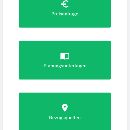
euro_symbol
Preisanfrage
import_contacts
Planungsunterlagen
location_on
Bezugsquellen