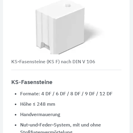
KS-Fasensteine (KS F) nach
DIN V 106
KS-Fasensteine
Formate: 4 DF / 6 DF / 8 DF / 9 DF / 12 DF
Höhe ≤ 248 mm
Handvermauerung
Nut-und-Feder-System, mit und ohne
Stoßfugenvermörtelung