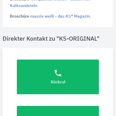
Kalksandstein.
Broschüre
massiv weiß - das KS* Magazin.
Direkter Kontakt zu "KS-ORIGINAL"
phone
Rückruf