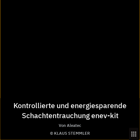
Facebook
Instagram
Pinterest
LinkedIn
Vimeo
Youtube
Podcast Architekturfunk
8.000
Hersteller
Kontrollierte und energiesparende
475 Tsd.
Schachtentrauchung enev-kit
Produktinformationen
Von Aleatec
© KLAUS STEMMLER