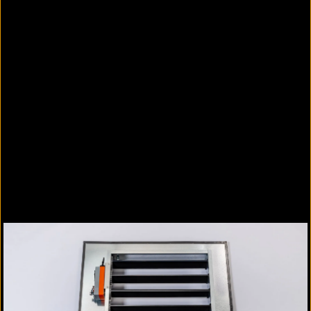
Einbausituation seitlich Schachtkopf
Einbausituation seitlich am Schachtkopf
Der geometrische Querschnitt des
Wetterschutzgitters beträgt mindestens die Größe
der lichten Öffnung der Jalousieklappe.
Einbauschemata Maschinenraum