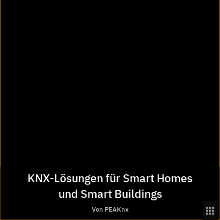
Daten
Controlpro
Controlpro
KNX-Lösungen für Smart Homes
und Smart Buildings
Spezifikationen Controlpro
Von PEAKnx
Touch-Technik: Projective Capacitive