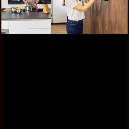
Verschiedene Montagevarianten
Mit RGB-Hintergrundbeleuchtung
Weitere Informationen PEAKnx Controlmicro