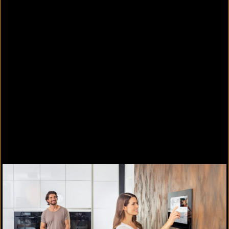
Das Controlmicro verfügt über einen
Diebstahlschutz, der insbesondere bei der
Nutzung des Panels in öffentlichen Gebäuden
sinnvoll ist. Darüber hinaus ist es mit LED-
Ambient-Beleuchtung am Rahmen, CO₂-Sensor,
Näherungssensor sowie – je nach Variante – mit
WLAN oder PoE ausgestattet. Als eigenständiger
Raumcontroller ist es weder auf einen externen
Server noch auf einen IP-Router angewiesen.