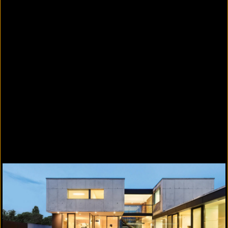
®
®
Verdünnung für Concretal
-W, Concretal
-W
®
®
Grob, Concretal
-Lasur und KEIM Contact
-
Plus.
Ergänzende Produkte
KEIM Silan-100
Lösemittelfreie Hydrophobierung auf
Silanbasis nach ZTV-ING OS-A. Zur
Hydrophobierung mineralischer Baustoffe,
insbesondere Beton, im Außenbereich
geeignet.
KEIM Silangrund
Hydrophobierendes Grundiermittel auf
Silanbasis in alkoholischer Lösung zum
Einsatz auf stark wasserbelasteten oder
feuchtigkeitsempfindlichen, mineralischen,
porösen Baustoffoberflächen.