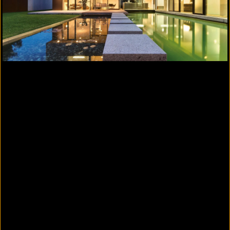
Mehr Informationen
®
Broschüre KEIM CONCRETAL
-LASUR
Marina One Singapur
Referenzobjekt: Marina One, Singapur