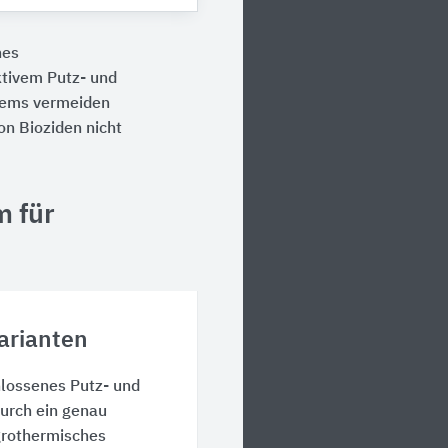
nes
tivem Putz- und
stems vermeiden
on Bioziden nicht
m für
arianten
hlossenes Putz- und
urch ein genau
grothermisches