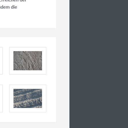
rreichen der
udem die