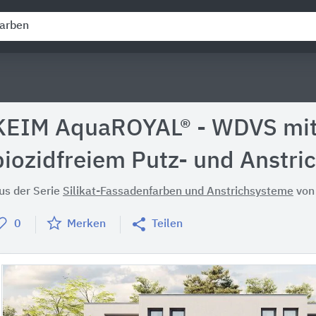
KEIM AquaROYAL® - WDVS mi
biozidfreiem Putz- und Anstri
us der Serie
Silikat-Fassadenfarben und Anstrichsysteme
vo
0
Merken
Teilen