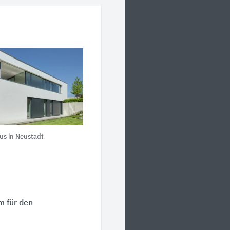
us in Neustadt
m für den