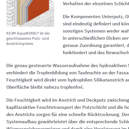
Verhalten der einzelnen Schich
Die Komponenten Unterputz, Ob
sind eindeutig definiert und kö
sonstigen Systemen weder wahl
KEIM AquaROYAL® ist ein
in unterschiedlichen Dicken v
geschlossenes Putz- und
Anstrichsystem
genaue Zuordnung garantiert, 
funktioniert und das Bewuchsri
Die genau gesteuerte Wasseraufnahme des hydroaktiven
verhindert die Tropfenbildung von Taufeuchte an der Fass
Feuchtigkeit wird direkt vom hydrophilen Silikatanstrich
Oberfläche bleibt nahezu tropfenfrei.
Die Feuchtigkeit wird im Anstrich und Deckputz zwischeng
kapillaraktive Feuchtetransport der Putzschicht und die ho
des Anstrichs sorgen für eine schnelle Rücktrocknung. Der
Systemaufbau gewährleistet über die entsprechende Schic