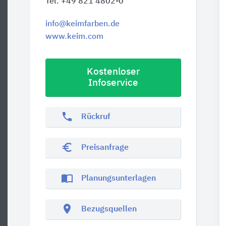
Tel. +49 821 4802-0
info@keimfarben.de
www.keim.com
Kostenloser
Infoservice
phone
Rückruf
euro_symbol
Preisanfrage
import_contacts
Planungsunterlagen
location_on
Bezugsquellen