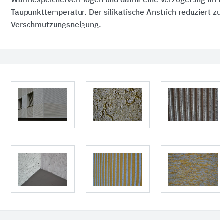
Wärmespeichervermögen und damit eine Verzögerung im E
Taupunkttemperatur. Der silikatische Anstrich reduziert z
Verschmutzungsneigung.