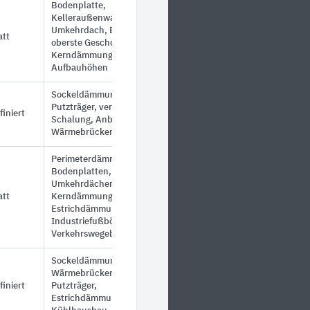
Bodenplatte,
Kelleraußenwand,
Umkehrdach, Estrich,
att
oberste Geschossdecke,
Kerndämmung; geringe
Aufbauhöhen
Sockeldämmung,
Putzträger, verlorene
finiert
Schalung, Anbetonieren,
Wärmebrückendämmung
Perimeterdämmung,
Bodenplatten,
Umkehrdächer,
att
Kerndämmung,
Estrichdämmung,
Industriefußböden,
Verkehrswegebau
Sockeldämmung,
Wärmebrückendämmung,
finiert
Putzträger,
Estrichdämmung,