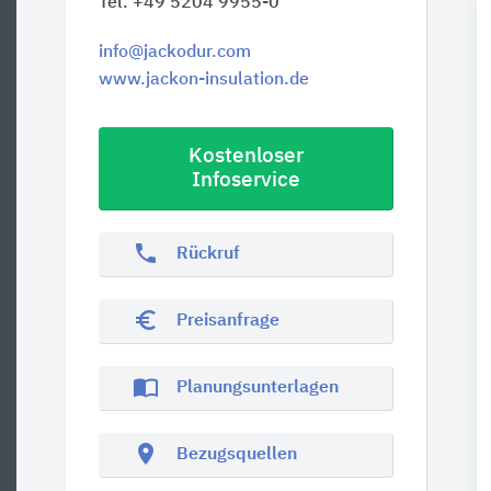
Tel. +49 5204 9955-0
info@jackodur.com
www.jackon-insulation.de
Kostenloser
Infoservice
phone
Rückruf
euro_symbol
Preisanfrage
import_contacts
Planungsunterlagen
location_on
Bezugsquellen