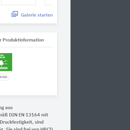
Galerie
starten
r Produktinformation
trieb
ng aus
emäß DIN EN 13164 mit
ruckfestigkeit, sind
g. Sie sind frei von HBCD