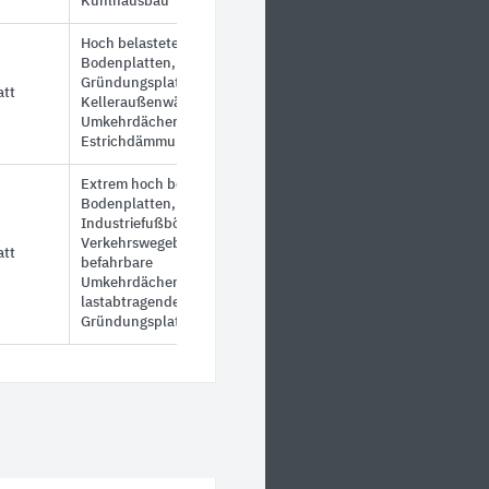
Kühlhausbau
Hoch belastete
Bodenplatten,
Gründungsplatten,
att
Kelleraußenwände,
Umkehrdächer,
Estrichdämmung
Extrem hoch belastete
Bodenplatten,
Industriefußböden,
Verkehrswegebau,
att
befahrbare
Umkehrdächer,
lastabtragende
Gründungsplatten