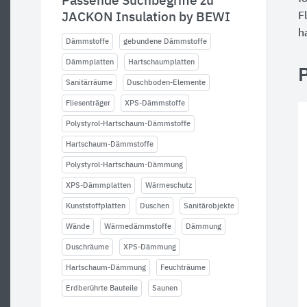
Passende Suchbegriffe zu
F
JACKON Insulation by BEWI
h
Dämmstoffe
gebundene Dämmstoffe
Dämmplatten
Hartschaumplatten
Sanitärräume
Duschboden-Elemente
Fliesenträger
XPS-Dämmstoffe
Polystyrol-Hartschaum-Dämmstoffe
Hartschaum-Dämmstoffe
Polystyrol-Hartschaum-Dämmung
XPS-Dämmplatten
Wärmeschutz
Kunststoffplatten
Duschen
Sanitärobjekte
Wände
Wärmedämmstoffe
Dämmung
Duschräume
XPS-Dämmung
Hartschaum-Dämmung
Feuchträume
Erdberührte Bauteile
Saunen