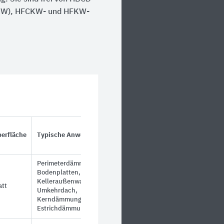
CKW), HFCKW- und HFKW-
erfläche
Typische Anwendungen
Perimeterdämmung unter
Bodenplatten,
Kelleraußenwand,
att
Umkehrdach,
Kerndämmung,
Estrichdämmung