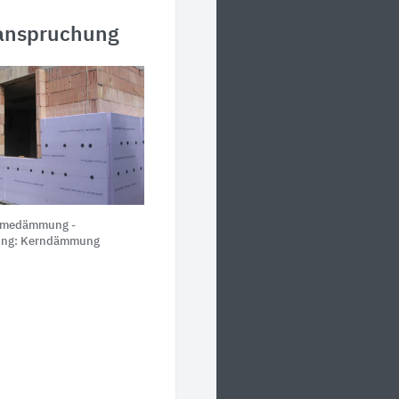
eanspruchung
medämmung -
ung: Kerndämmung