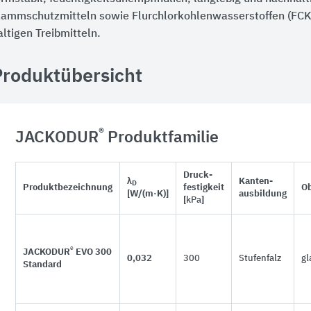
lammschutzmitteln sowie Flurchlorkohlenwasserstoffen (F
altigen Treibmitteln.
Produktübersicht
®
JACKODUR
Produktfamilie
Druck-
λ
Kanten-
D
Produktbezeichnung
festigkeit
Ob
[W/(m·K)]
ausbildung
[
kPa
]
®
JACKODUR
EVO 300
0,032
300
Stufenfalz
gl
Standard