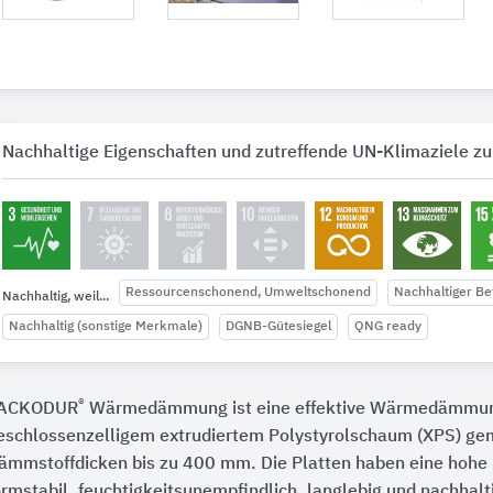
Nachhaltige Eigenschaften und zutreffende UN-Klimaziele zu
Ressourcenschonend, Umweltschonend
Nachhaltiger Be
Nachhaltig, weil...
Nachhaltig (sonstige Merkmale)
DGNB-Gütesiegel
QNG ready
®
ACKODUR
Wärmedämmung ist eine effektive Wärmedämmu
eschlossenzelligem extrudiertem Polystyrolschaum (XPS) g
ämmstoffdicken bis zu 400 mm. Die Platten haben eine hohe D
ormstabil, feuchtigkeitsunempfindlich, langlebig und nachhalti