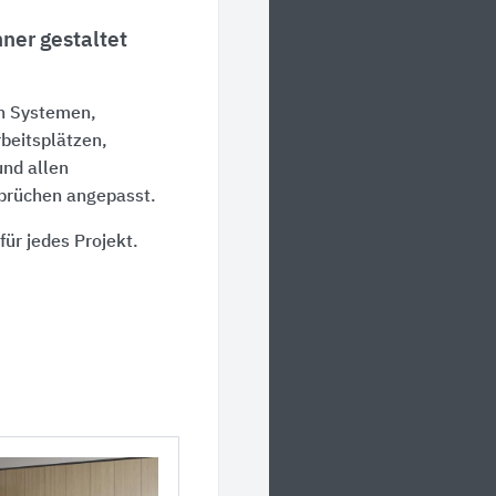
ner gestaltet
n Systemen,
beitsplätzen,
und allen
sprüchen angepasst.
ür jedes Projekt.