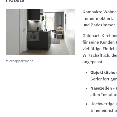
Hotels
Kompakte Wohnein
immer möbliert, i
und Badezimmer.
Goldbach Kirchner 
für seine Kunden
vielfältige Einric
Wirtschaftlich, d
Microappartment
angepasst.
Objektküche
Serienfertigu
Nasszellen
-
allen Installa
Hochwertige u
Inneneinricht