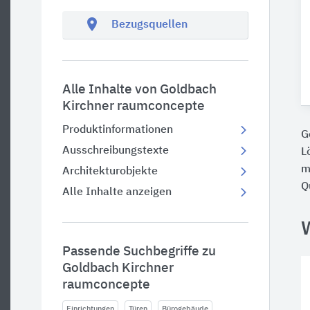
location_on
Bezugsquellen
Alle Inhalte von Goldbach
Kirchner raumconcepte
Produktinformationen
G
Ausschreibungstexte
L
m
Architekturobjekte
Q
Alle Inhalte anzeigen
Passende Suchbegriffe zu
Goldbach Kirchner
raumconcepte
Einrichtungen
Türen
Bürogebäude