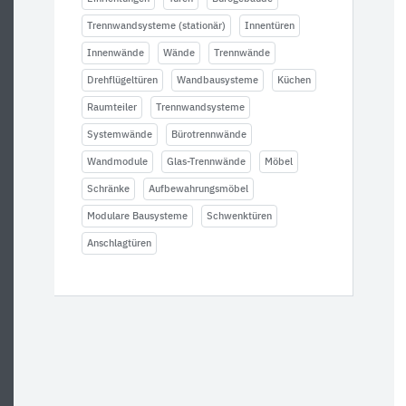
Trennwandsysteme (stationär)
Innentüren
Innenwände
Wände
Trennwände
Drehflügeltüren
Wandbausysteme
Küchen
Raumteiler
Trennwandsysteme
Systemwände
Bürotrennwände
Wandmodule
Glas-Trennwände
Möbel
Schränke
Aufbewahrungsmöbel
Modulare Bausysteme
Schwenktüren
Anschlagtüren