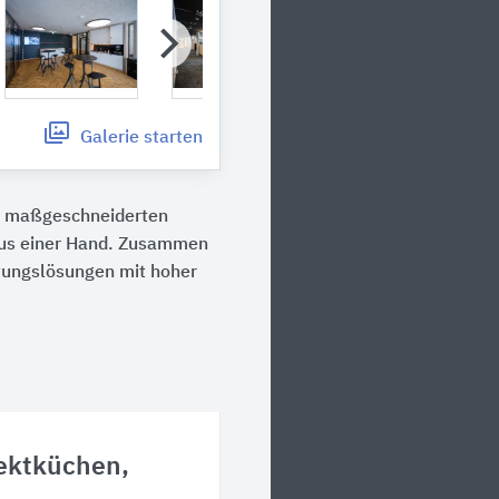
Galerie
starten
it maßgeschneiderten
s aus einer Hand. Zusammen
htungslösungen mit hoher
jektküchen,