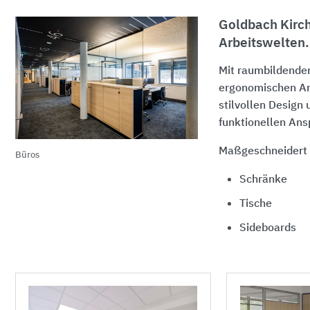
Goldbach Kirch
Arbeitswelten.
Mit raumbildende
ergonomischen Ar
stilvollen Design 
funktionellen An
Maßgeschneidert f
Büros
Schränke
Tische
Sideboards