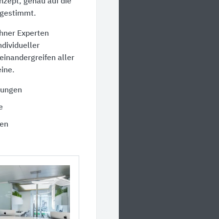
nzept, genau auf die
gestimmt.
hner Experten
ndividueller
einandergreifen aller
ine.
tungen
e
en