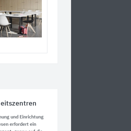
heitszentren
nung und Einrichtung
en erfordert ein