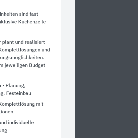
heiten sind fast
nklusive Küchenzeile
plant und realisiert
 Komplettlösungen und
htungsmöglichkeiten.
em jeweiligen Budget
n
- Planung,
ng, Festeinbau
 Komplettlösung mit
tionen
nd individuelle
ung