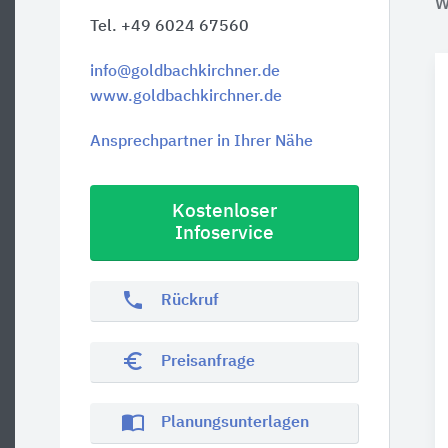
W
Tel. +49 6024 67560
info@goldbachkirchner.de
www.goldbachkirchner.de
Ansprechpartner in Ihrer Nähe
Kostenloser
Infoservice
phone
Rückruf
euro_symbol
Preisanfrage
import_contacts
Planungsunterlagen