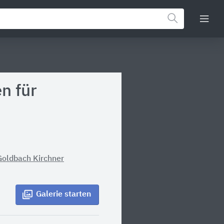
n für
Goldbach Kirchner
Galerie
starten