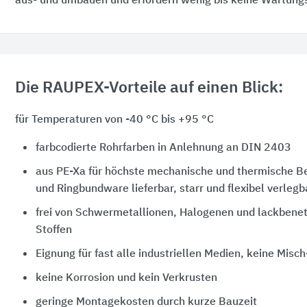
aus- und umbauen und erfordern wenig bis keine Wartung
Die RAUPEX-Vorteile auf einen Blick:
für Temperaturen von -40 °C bis +95 °C
farbcodierte Rohrfarben in Anlehnung an DIN 2403
aus PE-Xa für höchste mechanische und thermische Be
und Ringbundware lieferbar, starr und flexibel verlegb
frei von Schwermetallionen, Halogenen und lackbe
Stoffen
Eignung für fast alle industriellen Medien, keine Misch
keine Korrosion und kein Verkrusten
geringe Montagekosten durch kurze Bauzeit