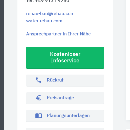
Tel. +49 9131 9250
rehau-bau@rehau.com
water.rehau.com
Ansprechpartner in Ihrer Nähe
Kostenloser
Infoservice
phone
Rückruf
euro_symbol
Preisanfrage
import_contacts
Planungsunterlagen