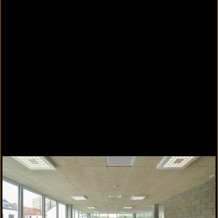
Diese Platten können mit Schrauben oder nahtlos
in abgehängten Deckensystemen montiert
werden. Die zwei­lagige Lösung redu­ziert den
Nachhall, erhöht den akustischen Komfort und die
Sprachverständlichkeit in pri­vaten und
öffentlichen Räumen.
Darüber hinaus verringert CEWOOD Fleece durch
die höchste Schall­absorp­tions­klasse den
Lärmpegel in technischen Um­gebungen, der durch
Produk­tions­anlagen verursacht wird.
CEWOOD Designplatten
Gestaltungsfreiheit mit kreativen
Designs