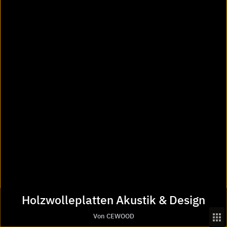
CEWOOD SIA
Galdusalas 1
4336
Jaunlaicene Aluksne
Lettland
Tel. +371 29 294311
maris@cewood.com
cewood.de
Ansprechpartner in Ihrer Nähe
Holzwolleplatten Akustik & Design
Kostenloser Infoservice
Von CEWOOD