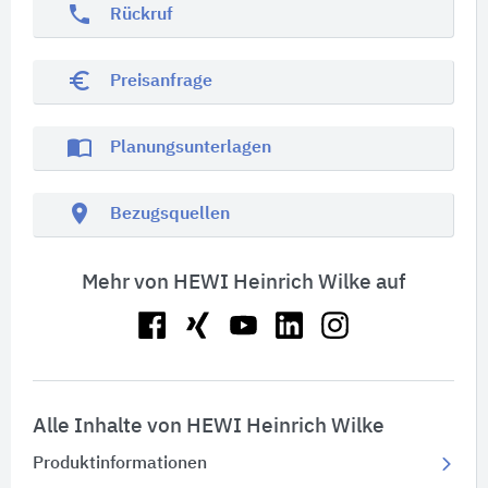
phone
Rückruf
euro_symbol
Preisanfrage
import_contacts
Planungsunterlagen
location_on
Bezugsquellen
Mehr von HEWI Heinrich Wilke auf
Alle Inhalte von HEWI Heinrich Wilke
Produktinformationen