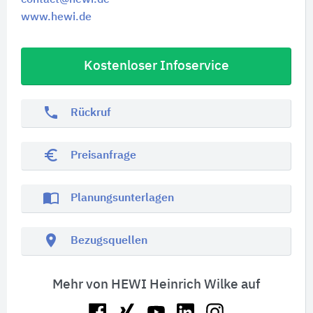
contact@hewi.de
www.hewi.de
Kostenloser Infoservice
phone
Rückruf
euro_symbol
Preisanfrage
import_contacts
Planungsunterlagen
location_on
Bezugsquellen
Mehr von HEWI Heinrich Wilke auf