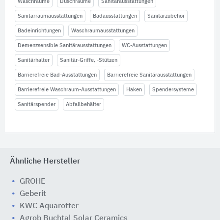
Waschräume
Duschräume
Sanitärausstattungen
Sanitärraumausstattungen
Badausstattungen
Sanitärzubehör
Badeinrichtungen
Waschraumausstattungen
Demenzsensible Sanitärausstattungen
WC-Ausstattungen
Sanitärhalter
Sanitär-Griffe, -Stützen
Barrierefreie Bad-Ausstattungen
Barrierefreie Sanitärausstattungen
Barrierefreie Waschraum-Ausstattungen
Haken
Spendersysteme
Sanitärspender
Abfallbehälter
Ähnliche Hersteller
GROHE
Geberit
KWC Aquarotter
Agrob Buchtal Solar Ceramics