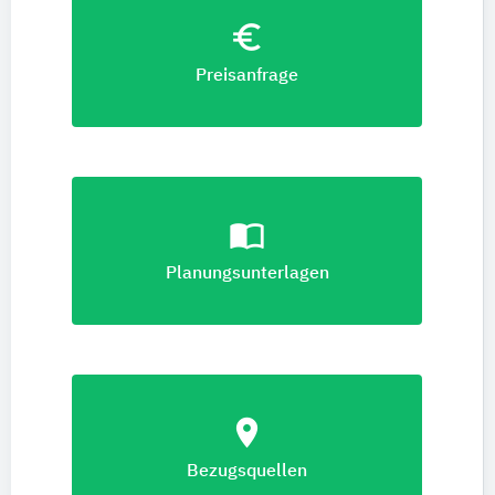
euro_symbol
Preisanfrage
import_contacts
Planungsunterlagen
location_on
Bezugsquellen