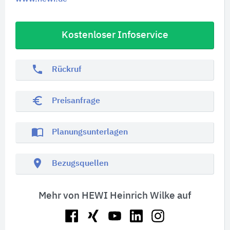
Kostenloser Infoservice
phone
Rückruf
euro_symbol
Preisanfrage
import_contacts
Planungsunterlagen
location_on
Bezugsquellen
Mehr von HEWI Heinrich Wilke auf