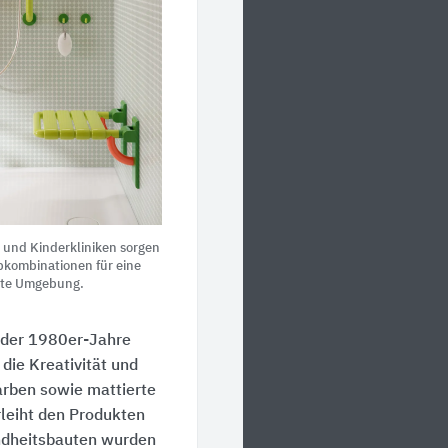
 und Kinderkliniken sorgen
bkombinationen für eine
tete Umgebung.
l der 1980er-Jahre
die Kreativität und
Farben sowie mattierte
rleiht den Produkten
undheitsbauten wurden