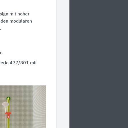
sign mit hoher
h den modularen
.
en
Serie 477/801 mit