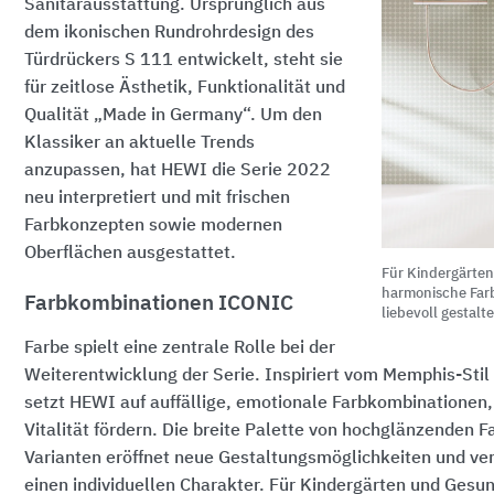
Sanitärausstattung. Ursprünglich aus
dem ikonischen Rundrohrdesign des
Türdrückers S 111 entwickelt, steht sie
für zeitlose Ästhetik, Funktionalität und
Qualität „Made in Germany“. Um den
Klassiker an aktuelle Trends
anzupassen, hat HEWI die Serie 2022
neu interpretiert und mit frischen
Farbkonzepten sowie modernen
Oberflächen ausgestattet.
Für Kindergärten
harmonische Far
Farbkombinationen ICONIC
liebevoll gestal
Farbe spielt eine zentrale Rolle bei der
Weiterentwicklung der Serie. Inspiriert vom Memphis-Sti
setzt HEWI auf auffällige, emotionale Farbkombinationen, 
Vitalität fördern. Die breite Palette von hochglänzenden 
Varianten eröffnet neue Gestaltungsmöglichkeiten und ve
einen individuellen Charakter. Für Kindergärten und Ges