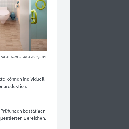
interieur-WC- Serie 477/801
e können individuell
enproduktion.
 Prüfungen bestätigen
equentierten Bereichen.