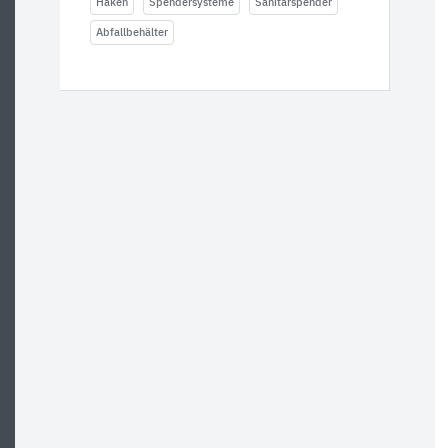
Haken
Spendersysteme
Sanitärspender
Abfallbehälter