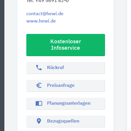
Tel. +49 5691 82-0
contact@hewi.de
www.hewi.de
Kostenloser
Infoservice
phone
Rückruf
euro_symbol
Preisanfrage
import_contacts
Planungsunterlagen
location_on
Bezugsquellen