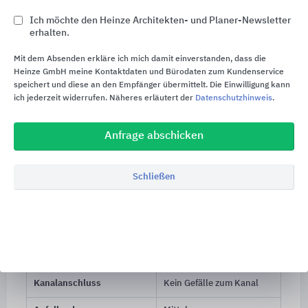
Ich möchte den Heinze Architekten- und Planer-Newsletter
erhalten.
Mit dem Absenden erkläre ich mich damit einverstanden, dass die
Heinze GmbH meine Kontaktdaten und Bürodaten zum Kundenservice
speichert und diese an den Empfänger übermittelt. Die Einwilligung kann
ich jederzeit widerrufen. Näheres erläutert der
Datenschutzhinweis
.
Hebeanlage Aqualift L frei aufgestellt unterhalb
der Rückstauebene
Anfrage abschicken
Aqualift L - wirtschaftliche Lösung für Wohnen
Schließen
und Gewerbe
Einbausituation
Frei aufgestellt
Abwasserart
Fäkalienhaltig |
Fäkalienfrei
Kanalanschluss
Kein Gefälle zum Kanal