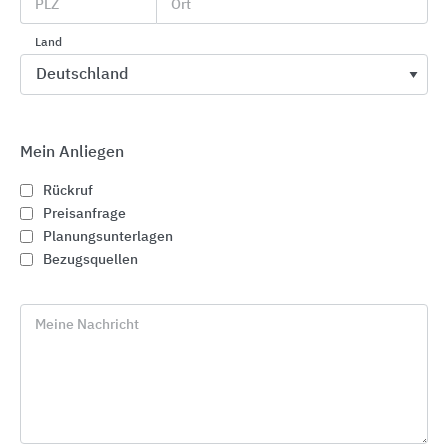
Verschiedene Pumpentypen zur Auswahl.
PLZ
Ort
Land
Mein Anliegen
Rückruf
Preisanfrage
Planungsunterlagen
Bezugsquellen
Meine Nachricht
Hebeanlage Aqualift L