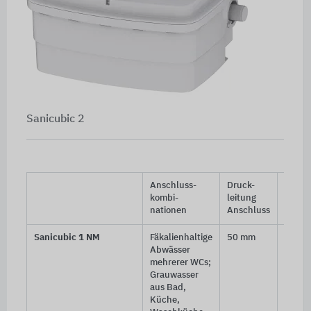
Sanicubic 2
Anschluss-
Druck-
Einlei
kombi-
leitung
öffnu
nationen
Anschluss
Sanicubic 1 NM
Fäkalienhaltige
50 mm
40, 50
Abwässer
100,
mehrerer WCs;
110 
Grauwasser
aus Bad,
Küche,