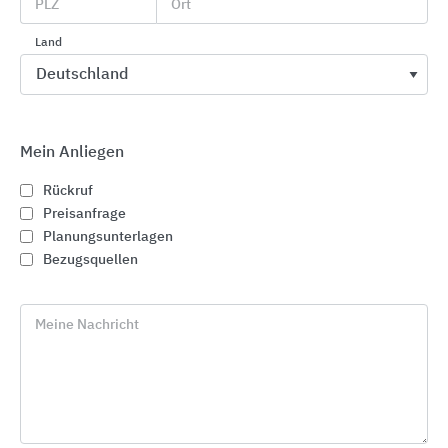
Sanicubic 1 VX
PLZ
Ort
Land
Mein Anliegen
Rückruf
Preisanfrage
Planungsunterlagen
Bezugsquellen
Meine Nachricht
Sanicubic 2 VX