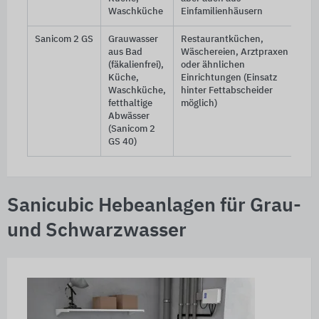
Waschküche
Einfamilienhäusern
Sanicom 2 GS
Grauwasser
Restaurantküchen,
aus Bad
Wäschereien, Arztpraxen
(fäkalienfrei),
oder ähnlichen
Küche,
Einrichtungen (Einsatz
Waschküche,
hinter Fettabscheider
fetthaltige
möglich)
Abwässer
(Sanicom 2
GS 40)
Sanicubic Hebeanlagen für Grau-
und Schwarzwasser