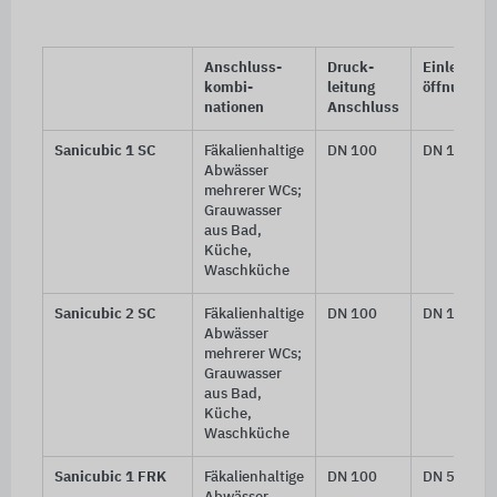
Anschluss-
Druck-
Einleitung
kombi-
leitung
öffnung
nationen
Anschluss
Sanicubic 1 SC
Fäkalienhaltige
DN 100
DN 100
Abwässer
mehrerer WCs;
Grauwasser
aus Bad,
Küche,
Waschküche
Sanicubic 2 SC
Fäkalienhaltige
DN 100
DN 150
Abwässer
mehrerer WCs;
Grauwasser
aus Bad,
Küche,
Waschküche
Sanicubic 1 FRK
Fäkalienhaltige
DN 100
DN 50,
DN 