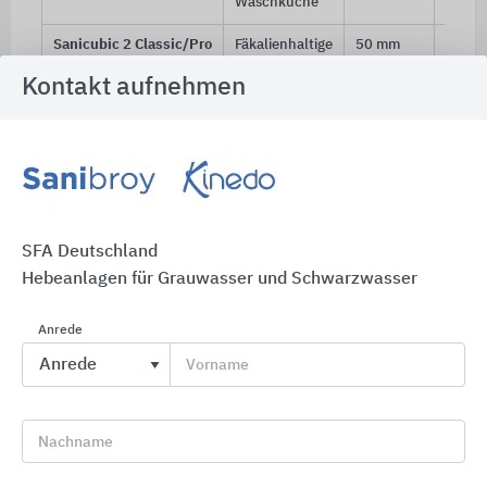
Waschküche
Sanicubic 2 Classic/Pro
Fäkalienhaltige
50 mm
40, 50
Abwässer
100,
Kontakt aufnehmen
mehrerer WCs;
110 
Grauwasser
aus Bad,
Küche,
Waschküche
SFA Deutschland
Hebeanlagen für Grauwasser und Schwarzwasser
Sanicubic VX
Anrede
Sanicubic 1 VX
und
Sanicubic 2 VX
eignen sich
Vorname
für
eine oder mehrere Wohneinheiten, die an
dieselbe Station angeschlossen sind
Nachname
sanitäre Einrichtungen in Bars, Restaurants