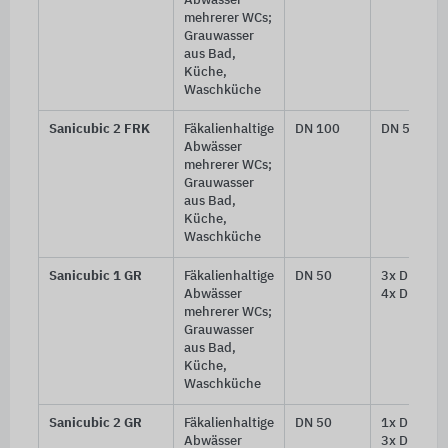
Abwässer
mehrerer WCs;
Grauwasser
aus Bad,
Küche,
Waschküche
Sanicubic 2 FRK
Fäkalienhaltige
DN 100
DN 50, DN
Abwässer
mehrerer WCs;
Grauwasser
aus Bad,
Küche,
Waschküche
Sanicubic 1 GR
Fäkalienhaltige
DN 50
3x DN 100 
Abwässer
4x DN 50
mehrerer WCs;
Grauwasser
aus Bad,
Küche,
Waschküche
Sanicubic 2 GR
Fäkalienhaltige
DN 50
1x DN 100/
Abwässer
3x DN 100 