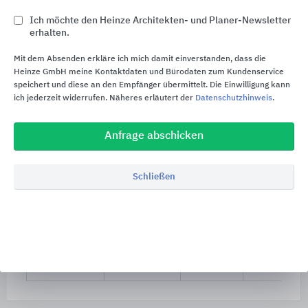
Ich möchte den Heinze Architekten- und Planer-Newsletter
erhalten.
Anschluss-
Druck-
Einleitungs-
kombi-
leitung
öffnung
Mit dem Absenden erkläre ich mich damit einverstanden, dass die
nationen
Anschluss
Heinze GmbH meine Kontaktdaten und Bürodaten zum Kundenservice
speichert und diese an den Empfänger übermittelt. Die Einwilligung kann
Sanicubic 1 VX
Fäkalienhaltige
90/110 mm
40, 50,
ich jederzeit widerrufen. Näheres erläutert der
Datenschutzhinweis
.
Abwässer
100, 110,
mehrerer WCs;
125 mm
Grauwasser
Anfrage abschicken
aus Bad,
Küche,
Waschküche
Schließen
Sanicubic 2 VX
Fäkalienhaltige
90/110 mm
40, 50,
Abwässer
100, 110,
mehrerer WCs;
125 mm
Grauwasser
aus Bad,
Küche,
Waschküche