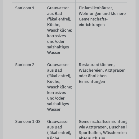
Sanicom 1
Grauwasser
Einfamilienhäuser,
aus Bad
Wohnungen und kleinere
(fäkalienfrei),
Gemeinschafts-
Küche,
einrichtungen
Waschküche;
korrosives
und/oder
salzhaltiges
Wasser
Sanicom 2
Grauwasser
Restaurantküchen,
aus Bad
Wäschereien, Arztpraxen
(fäkalienfrei),
oder ähnlichen
Küche,
Einrichtungen
Waschküche;
korrosives
und/oder
salzhaltiges
Wasser
Sanicom 1 GS
Grauwasser
Gemeinschaftseinrichtungen
aus Bad
wie Arztpraxen, Duschen in
(fäkalienfrei),
Sporthallen, Wäschereien
Küche,
aber auch aus