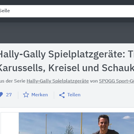
Hally-Gally Spielplatzgeräte: 
Karussells, Kreisel und Schau
us der Serie
Hally-Gally Spielplatzgeräte
von
SPOGG Sport-G
27
Merken
Teilen