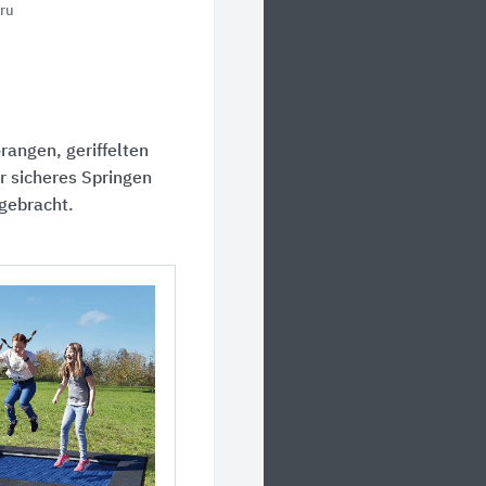
ru
rangen, geriffelten
ür sicheres Springen
ngebracht.