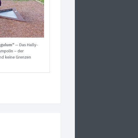
angulum"
— Das Hally-
ampolin – der
ind keine Grenzen