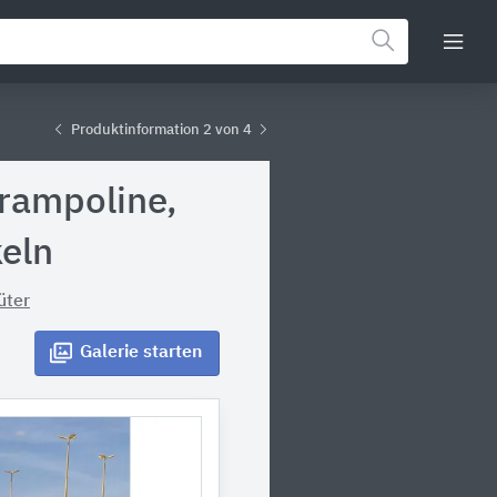
Produktinformation 2 von 4
Trampoline,
keln
üter
Galerie
starten