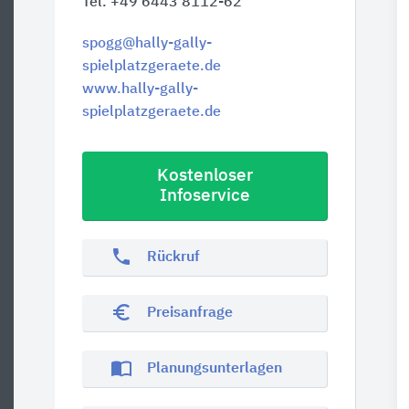
Tel. +49 6443 8112-62
spogg@hally-gally-
spielplatzgeraete.de
www.hally-gally-
spielplatzgeraete.de
Kostenloser
Infoservice
phone
Rückruf
euro_symbol
Preisanfrage
import_contacts
Planungsunterlagen