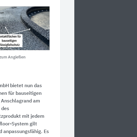
e zum Angießen
mbH bietet nun das
hen für bauseitigen
it Anschlagrand am
 des
utzprodukt mit jedem
floor-System gilt
nd anpassungsfähig. Es