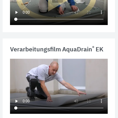
®
Verarbeitungsfilm AquaDrain
EK