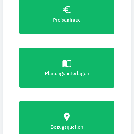
euro_symbol
Preisanfrage
import_contacts
Planungsunterlagen
location_on
Bezugsquellen