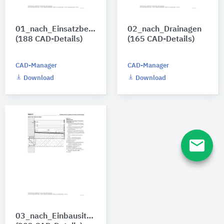
01_nach_Einsatzbereich
02_nach_Drainagen
(188 CAD-Details)
(165 CAD-Details)
CAD-Manager
CAD-Manager
Download
Download
email
03_nach_Einbausituation