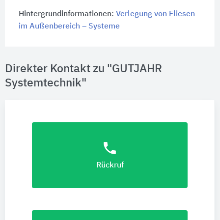
Hintergrundinformationen:
Verlegung von Fliesen
im Außenbereich – Systeme
Direkter Kontakt zu "GUTJAHR
Systemtechnik"
phone
Rückruf