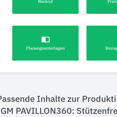
Rückruf
Prei
import_contacts
lo
Planungsunterlagen
Bezug
Passende Inhalte zur Produkt
"GM PAVILLON360: Stützenfrei