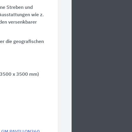
hne Streben und
Ausstattungen wie z.
oden versenkbarer
er die geografischen
 3500 x
3500 mm
)
on GM PAVILLON360