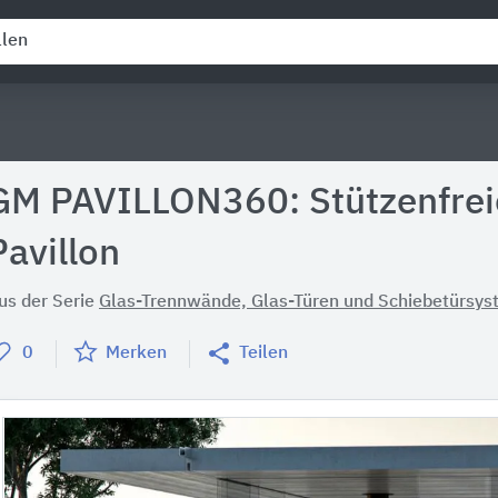
GM PAVILLON360: Stützenfreie
Pavillon
us der Serie
Glas-Trennwände, Glas-Türen und Schiebetürsy
0
Merken
Teilen