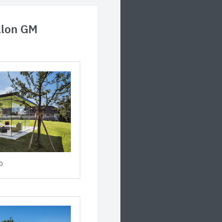
llon GM
0