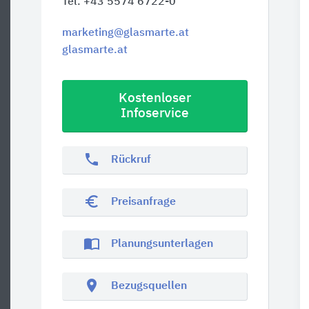
Tel. +43 5574 6722-0
marketing@glasmarte.at
glasmarte.at
Kostenloser
Infoservice
phone
Rückruf
euro_symbol
Preisanfrage
import_contacts
Planungsunterlagen
location_on
Bezugsquellen