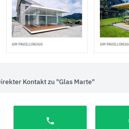
GM PAVILLON360
GM PAVILLON36
irekter Kontakt zu "Glas Marte"
phone
eu