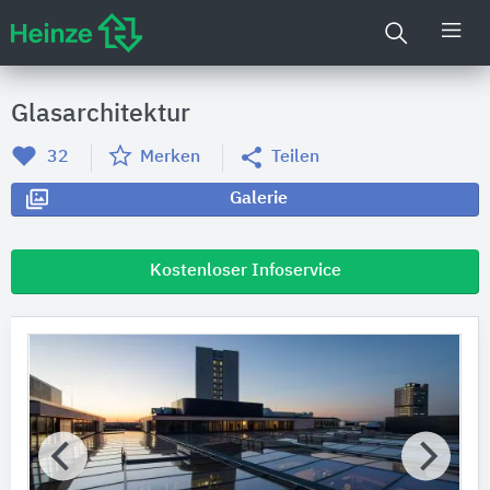
Glasarchitektur
32
Merken
Teilen
Galerie
Kostenloser Infoservice