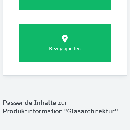
location_on
Bezugsquellen
Passende Inhalte zur
Produktinformation "Glasarchitektur"