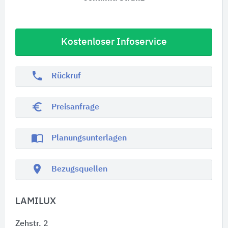
Kostenloser Infoservice
phone
Rückruf
euro_symbol
Preisanfrage
import_contacts
Planungsunterlagen
location_on
Bezugsquellen
LAMILUX
Zehstr. 2