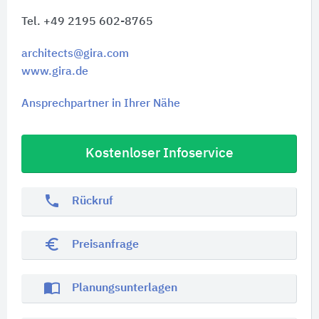
Tel. +49 2195 602-8765
architects@gira.com
www.gira.de
Ansprechpartner in Ihrer Nähe
Kostenloser Infoservice
phone
Rückruf
euro_symbol
Preisanfrage
import_contacts
Planungsunterlagen