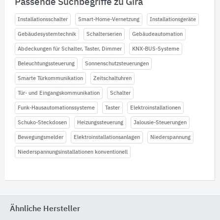
Passende Suchbegriffe zu Gira
Installationsschalter
Smart-Home-Vernetzung
Installationsgeräte
Gebäudesystemtechnik
Schalterserien
Gebäudeautomation
Abdeckungen für Schalter, Taster, Dimmer
KNX-BUS-Systeme
Beleuchtungssteuerung
Sonnenschutzsteuerungen
Smarte Türkommunikation
Zeitschaltuhren
Tür- und Eingangskommunikation
Schalter
Funk-Hausautomationssysteme
Taster
Elektroinstallationen
Schuko-Steckdosen
Heizungssteuerung
Jalousie-Steuerungen
Bewegungsmelder
Elektroinstallationsanlagen
Niederspannung
Niederspannungsinstallationen konventionell
Ähnliche Hersteller