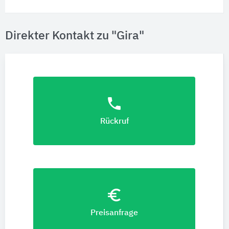
Direkter Kontakt zu "Gira"
phone
Rückruf
euro_symbol
Preisanfrage