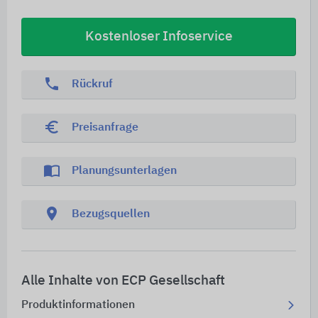
Kostenloser Infoservice
phone
Rückruf
euro_symbol
Preisanfrage
import_contacts
Planungsunterlagen
location_on
Bezugsquellen
Alle Inhalte von ECP Gesellschaft
Produktinformationen