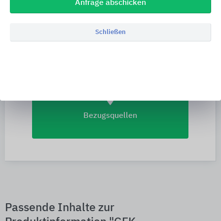
Anfrage abschicken
import_contacts
Planungsunterlagen
Schließen
location_on
Bezugsquellen
Passende Inhalte zur