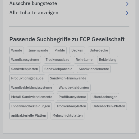
Ausschreibungstexte
Alle Inhalte anzeigen
Passende Suchbegriffe zu ECP Gesellschaft
Wände
Innenwände
Profile
Decken
Unterdecke
Wandbausysteme
Trockenausbau
Reinräume
Bekleidung
Sandwichplatten
Sandwichpaneele
Sandwichelemente
Produktionsgebäude
Sandwich-Innenwände
Wandbekleidungssysteme
Wandbekleidungen
Metall-Sandwichelemente
Profilbausysteme
Überdachungen
Innenwandbekleidungen
Trockenbauplatten
Unterdecken-Platten
antibakterielle Platten
Mehrschichtplatten