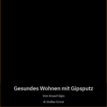
Aktuelles von Heinze
Facebook
Instagram
Pinterest
LinkedIn
Vimeo
Youtube
Podcast Architekturfunk
8.000
Hersteller
475 Tsd.
Gesundes Wohnen mit Gipsputz
Von Knauf Gips
Produktinformationen
© Stefan Ernst