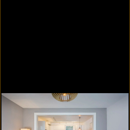
Brandbelastung und Hitzeentwicklung werden
sie als Kühlwasser frei, bilden dabei frei
werdenden Wasserdampf und somit einen
kühlenden, feuerhemmenden Dampfschleier.
Luftdichtigkeit
Eine vollflächig auf der Innenseite mit
Gipsputz verputzte Wand wird unabhängig
vom Wandbildner als luftdicht eingestuft.
Raumklima
Gipsputze können Raumfeuchtigkeit sehr
schnell aufnehmen und ebenso schnell wieder
abgeben. Damit ist Gipsputz für alle
Innenräume, wie Wohnräume, Büros,
Unterrichtsräume, aber Küchen, Bädern sowie
Sanitärbereichen in Hotels oder
Pflegeeinrichtungen, geeignet. Nach der DIN
18534-1 können sie in den Bereichen W0-I