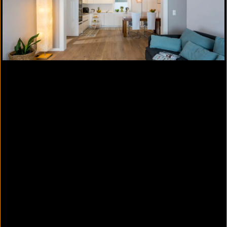
und W1-I eingesetzt werden.
Bauen im Bestand
Ob edle glatte Oberflächen, ausdrucksstarke
Filzputzstrukturen oder als Untergrund für
Farben, Tapeten oder Fliesen. Gipsputze
verleihen sanierten Innenräumen zeitgemäße
Behaglichkeit und Funktionalität und
bewahren gleichzeitig den handwerklich-
traditionellen Charakter der Bauwerke.
Flächentemperiersysteme
Knauf Gipsputze und Gips-Kalkputze sorgen
für eine vollständige, blasenfreie Einbettung
vpn Flächentemperiersystemen. Sie zeichnen
sich durch eine optimale
Verarbeitungskonsistenz, schwindfreies
Abbinden und ideale Wärmeleitfähigkeit aus.