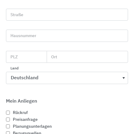
Hintergrundinformation:
Stahltreppen
Straße
Direkter Kontakt zu "SPRENG"
Hausnummer
PLZ
Ort
phone
Land
Rückruf
Mein Anliegen
Rückruf
Preisanfrage
euro_symbol
Planungsunterlagen
Preisanfrage
Bezugsquellen