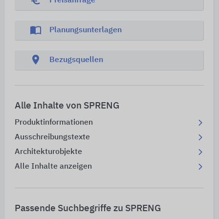
euro_symbol
Preisanfrage
import_contacts
Planungsunterlagen
location_on
Bezugsquellen
Alle Inhalte von SPRENG
Produktinformationen
Ausschreibungstexte
Architekturobjekte
Alle Inhalte anzeigen
Passende Suchbegriffe zu SPRENG