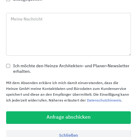
Meine Nachricht
import_contacts
Planungsunterlagen
Ich möchte den Heinze Architekten- und Planer-Newsletter
erhalten.
Mit dem Absenden erkläre ich mich damit einverstanden, dass die
Heinze GmbH meine Kontaktdaten und Bürodaten zum Kundenservice
speichert und diese an den Empfänger übermittelt. Die Einwilligung kann
location_on
ich jederzeit widerrufen. Näheres erläutert der
Datenschutzhinweis
.
Bezugsquellen
Anfrage abschicken
Schließen