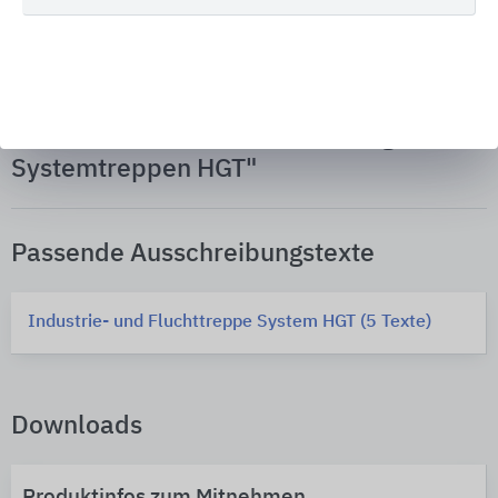
Passende Inhalte zur
Produktinformation "Geradläufige
Systemtreppen HGT"
Passende Ausschreibungstexte
Industrie- und Fluchttreppe System HGT (5 Texte)
Downloads
Produktinfos zum Mitnehmen