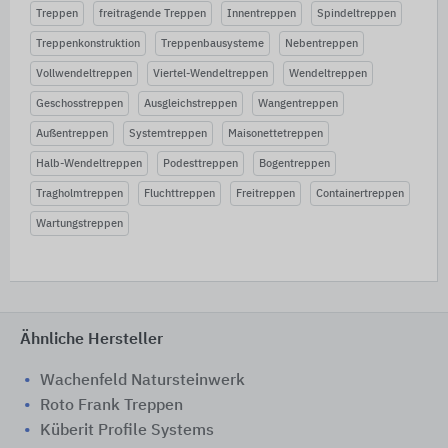
Treppen
freitragende Treppen
Innentreppen
Spindeltreppen
Treppenkonstruktion
Treppenbausysteme
Nebentreppen
Vollwendeltreppen
Viertel-Wendeltreppen
Wendeltreppen
Geschosstreppen
Ausgleichstreppen
Wangentreppen
Außentreppen
Systemtreppen
Maisonettetreppen
Halb-Wendeltreppen
Podesttreppen
Bogentreppen
Tragholmtreppen
Fluchttreppen
Freitreppen
Containertreppen
Wartungstreppen
Ähnliche Hersteller
Wachenfeld Natursteinwerk
Roto Frank Treppen
Küberit Profile Systems