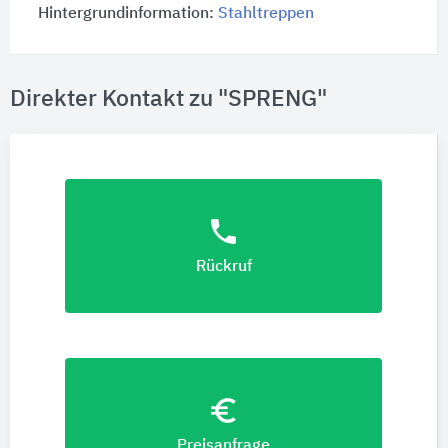
Hintergrundinformation:
Stahltreppen
Direkter Kontakt zu "SPRENG"
phone
Rückruf
euro_symbol
Preisanfrage