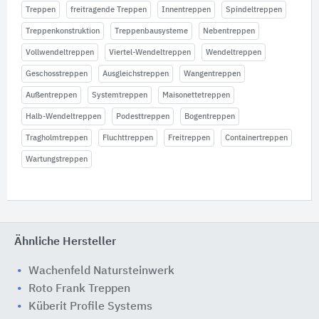
Treppen
freitragende Treppen
Innentreppen
Spindeltreppen
Treppenkonstruktion
Treppenbausysteme
Nebentreppen
Vollwendeltreppen
Viertel-Wendeltreppen
Wendeltreppen
Geschosstreppen
Ausgleichstreppen
Wangentreppen
Außentreppen
Systemtreppen
Maisonettetreppen
Halb-Wendeltreppen
Podesttreppen
Bogentreppen
Tragholmtreppen
Fluchttreppen
Freitreppen
Containertreppen
Wartungstreppen
Ähnliche Hersteller
Wachenfeld Natursteinwerk
Roto Frank Treppen
Küberit Profile Systems