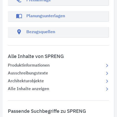
euro_symbol
Preisanfrage
import_contacts
Planungsunterlagen
location_on
Bezugsquellen
Alle Inhalte von SPRENG
Produktinformationen
Ausschreibungstexte
Architekturobjekte
Alle Inhalte anzeigen
Passende Suchbegriffe zu SPRENG