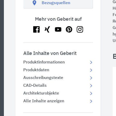
location_on
G
Bezugsquellen
H
F
Mehr von Geberit auf
R
G
h
U
Alle Inhalte von Geberit
Produktinformationen
Produktdaten
Ausschreibungstexte
CAD-Details
Architekturobjekte
Alle Inhalte anzeigen