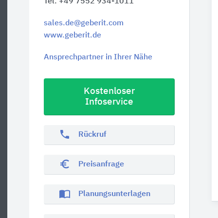
Tel. +49 7552 934-1011
sales.de@geberit.com
www.geberit.de
Ansprechpartner in Ihrer Nähe
Kostenloser
Infoservice
phone
Rückruf
euro_symbol
Preisanfrage
import_contacts
Planungsunterlagen