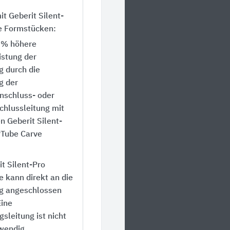
it Geberit Silent-
e Formstücken:
 % höhere
istung der
g durch die
g der
schluss- oder
chlussleitung mit
 Geberit Silent-
rTube Carve
it Silent-Pro
 kann direkt an die
ng angeschlossen
ine
leitung ist nicht
wendig.