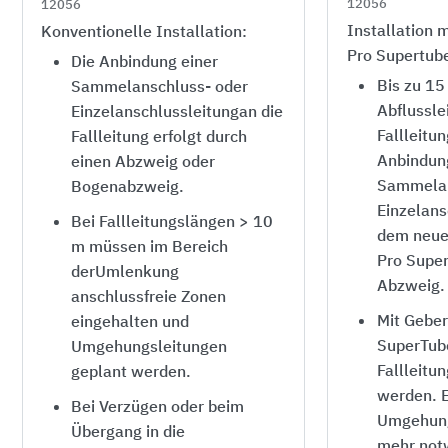
12056
12056
Installation m
Konventionelle Installation:
Pro Supertub
Die Anbindung einer
Bis zu 15
Sammelanschluss- oder
Abflussle
Einzelanschlussleitungan die
Fallleitun
Fallleitung erfolgt durch
Anbindun
einen Abzweig oder
Sammelan
Bogenabzweig.
Einzelans
Bei Fallleitungslängen > 10
dem neuen
m müssen im Bereich
Pro Supe
derUmlenkung
Abzweig.
anschlussfreie Zonen
Mit Geber
eingehalten und
SuperTube
Umgehungsleitungen
Fallleitu
geplant werden.
werden. E
Bei Verzügen oder beim
Umgehungs
Übergang in die
mehr not