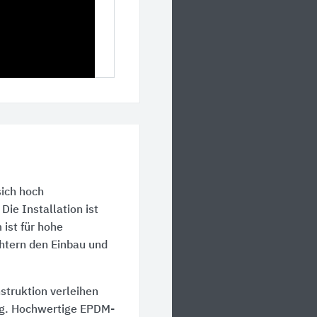
ich hoch
e Installation ist
 ist für hohe
chtern den Einbau und
truktion verleihen
g. Hochwertige EPDM-