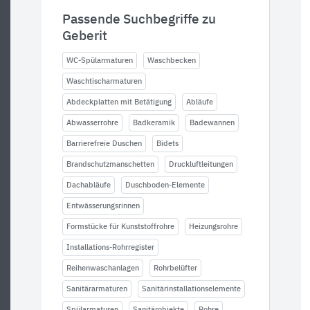
Passende Suchbegriffe zu
Geberit
WC-Spülarmaturen
Waschbecken
Waschtischarmaturen
Abdeckplatten mit Betätigung
Abläufe
Abwasserrohre
Badkeramik
Badewannen
Barrierefreie Duschen
Bidets
Brandschutzmanschetten
Druckluftleitungen
Dachabläufe
Duschboden-Elemente
Entwässerungsrinnen
Formstücke für Kunststoffrohre
Heizungsrohre
Installations-Rohrregister
Reihenwaschanlagen
Rohrbelüfter
Sanitärarmaturen
Sanitärinstallationselemente
Spülarmaturen
Sanitärobjekte
Rohre