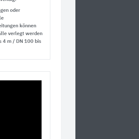
ngen oder
le
itungen können
lle verlegt werden
s 4 m / DN 100 bis