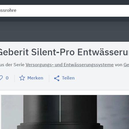
Geberit Silent-Pro Entwässer
us der Serie
Versorgungs- und Entwässerungssysteme
von
Ge
0
Merken
Teilen