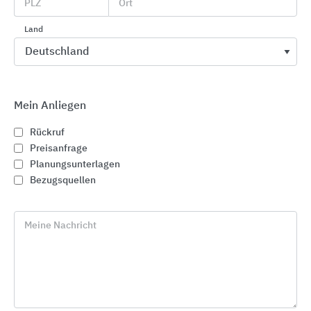
PLZ
Ort
Land
Mein Anliegen
Rückruf
Preisanfrage
Planungsunterlagen
Bezugsquellen
Vielfalt bei Waschtischen und Handwaschbecken
Meine Nachricht
Kleine Ausladungen, viele Breiten,
unterschiedliche Ablageversionen. Mit der Vielfalt
erleichtert Geberit Renova Compact die individuell
perfekte Raumplanung.