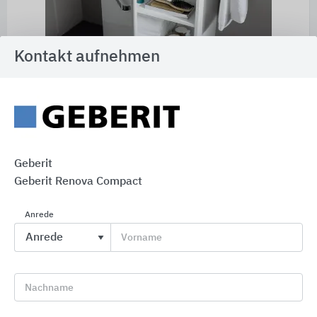
Kontakt aufnehmen
Die Waschtische sind speziell für komplizierte
Geberit
Grundrisse und enge Räume entwickelt und bieten
Geberit Renova Compact
mehr Bewegungsfreiheit bei angenehm viel
Komfort.
Anrede
Vorname
Handwaschbecken, Waschtische und
Eckwaschtische
Nachname
Raumsparend in der Ausladung reduziert
In funktional durchdachter Formgebung