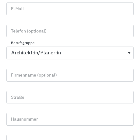
E-Mail
Mit rundem Überlaufloch
Für jedes Modell passende Unterschränke mit
Hochglanz-Fronten in zwei Farben erhältlich
Telefon (optional)
Handwaschbecken, 450 mm breit, und
Berufsgruppe
Waschtische, 550, 600, 650 mm breit, mit
Halbsäule kombinierbar
Ablagefläche rechts oder links bei
Handwaschbecken von 400, 500 mm Breite
Firmenname (optional)
und Waschtischen, 650 mm breit, sowie
beidseitige Ablageflächen beim 500 mm
breiten Handwaschbecken
Straße
Eck-Handwaschbecken und -Waschtisch mit
320 und 500 mm Schenkellänge
Hausnummer
®
Auf Wunsch mit KeraTect
-Glasur zur deutlich
leichteren Pflege