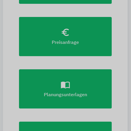
euro_symbol
Preisanfrage
import_contacts
Planungsunterlagen