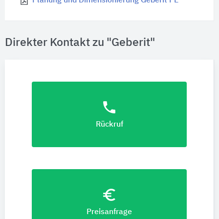
Planung und Dimensionierung Geberit PE
Direkter Kontakt zu "Geberit"
phone
Rückruf
euro_symbol
Preisanfrage