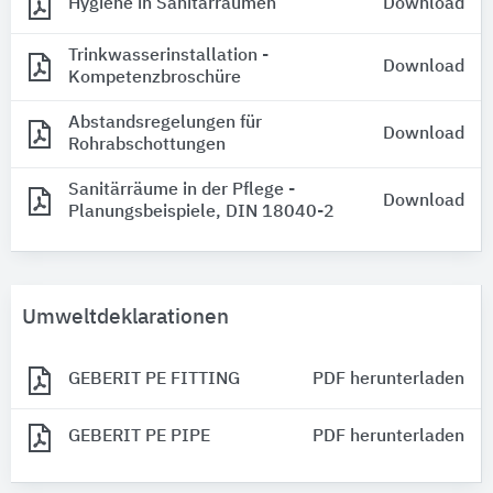
Hygiene in Sanitärräumen
Download
Trinkwasserinstallation -
Download
Kompetenzbroschüre
Abstandsregelungen für
Download
Rohrabschottungen
Sanitärräume in der Pflege -
Download
Planungsbeispiele, DIN 18040-2
Umweltdeklarationen
GEBERIT PE FITTING
PDF herunterladen
GEBERIT PE PIPE
PDF herunterladen