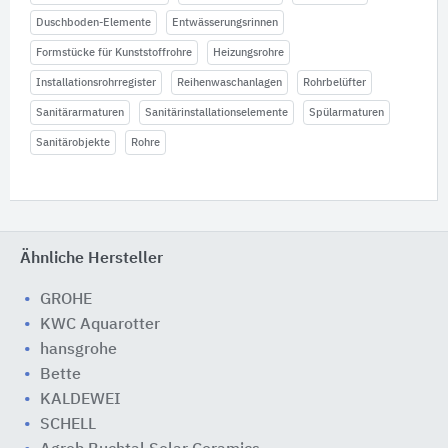
Duschboden-Elemente
Entwässerungsrinnen
Formstücke für Kunststoffrohre
Heizungsrohre
Installationsrohrregister
Reihenwaschanlagen
Rohrbelüfter
Sanitärarmaturen
Sanitärinstallationselemente
Spülarmaturen
Sanitärobjekte
Rohre
Ähnliche Hersteller
GROHE
KWC Aquarotter
hansgrohe
Bette
KALDEWEI
SCHELL