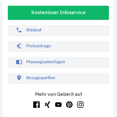
Kostenloser Infoservice
phone
Rückruf
euro_symbol
Preisanfrage
import_contacts
Planungsunterlagen
location_on
Bezugsquellen
Mehr von Geberit auf