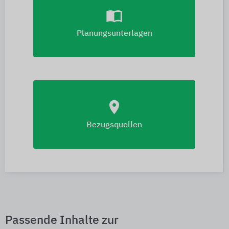
import_contacts
Planungsunterlagen
location_on
Bezugsquellen
Passende Inhalte zur