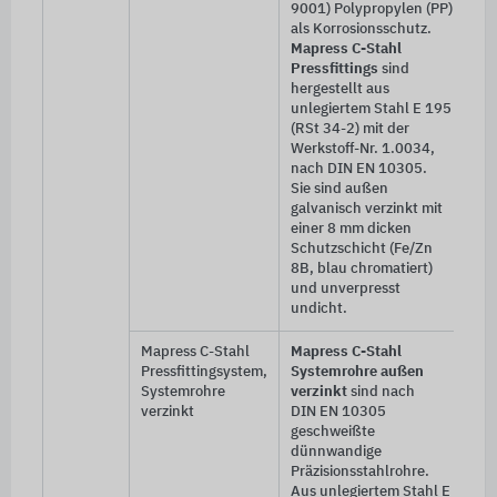
9001) Polypropylen (PP)
als Korrosionsschutz.
Mapress C-Stahl
Pressfittings
sind
hergestellt aus
unlegiertem Stahl E 195
(RSt 34-2) mit der
Werkstoff-Nr. 1.0034,
nach DIN EN 10305.
Sie sind außen
galvanisch verzinkt mit
einer 8 mm dicken
Schutzschicht (Fe/Zn
8B, blau chromatiert)
und unverpresst
undicht.
Mapress C-Stahl
Mapress C-Stahl
Pressfittingsystem,
Systemrohre außen
Systemrohre
verzinkt
sind nach
verzinkt
DIN EN 10305
geschweißte
dünnwandige
Präzisionsstahlrohre.
Aus unlegiertem Stahl E