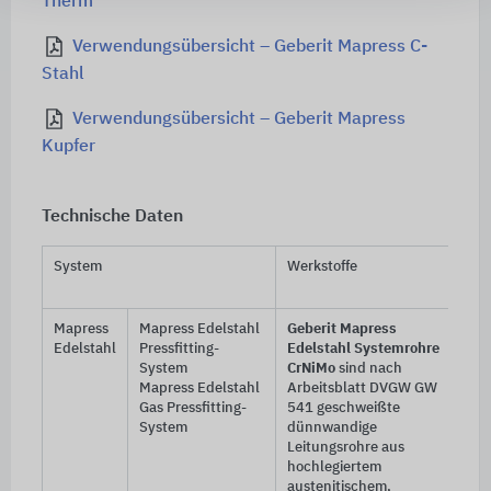
Therm
Verwendungsübersicht – Geberit Mapress C-
Stahl
Verwendungsübersicht – Geberit Mapress
Kupfer
Technische Daten
System
Werkstoffe
We
In
Mapress
Mapress Edelstahl
Geberit Mapress
Edelstahl
Pressfitting-
Edelstahl Systemrohre
System
CrNiMo
sind nach
Mapress Edelstahl
Arbeitsblatt DVGW GW
Gas Pressfitting-
541 geschweißte
System
dünnwandige
Leitungsrohre aus
hochlegiertem
austenitischem,