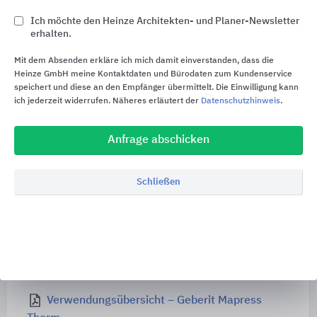
Wasserlöschanlagen inkl. Sprinkleranlagen,
Ich möchte den Heinze Architekten- und Planer-Newsletter
Warmwasser-Heizungsanlagen und ähnliche
erhalten.
Installationen herstellen.
Mit dem Absenden erkläre ich mich damit einverstanden, dass die
Nach Absprache mit der Geberit-
Heinze GmbH meine Kontaktdaten und Bürodaten zum Kundenservice
Anwendungsberatung sind auch andere
speichert und diese an den Empfänger übermittelt. Die Einwilligung kann
ich jederzeit widerrufen. Näheres erläutert der
Datenschutzhinweis
.
Anwendungen möglich (z. B.
Industrieanwendungen).
Anfrage abschicken
Die Einsatzbereiche in der Haus- und
Gebäudetechnik sowie in der Industrie sind nur
Schließen
durch die europäischen Richtlinien und den daraus
resultierenden nationalen Gesetzesvorgaben und
technischen Regelwerken eingeschränkt.
Verwendungsübersicht – Geberit Mapress
Edelstahl
Verwendungsübersicht – Geberit Mapress