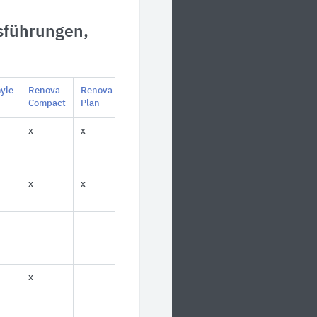
sführungen,
yle
Renova
Renova
Compact
Plan
x
x
x
x
x