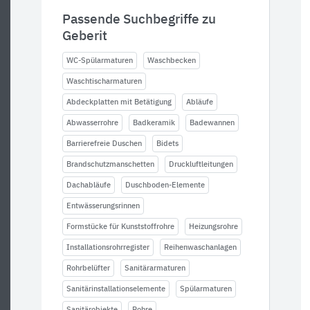
Passende Suchbegriffe zu
Geberit
WC-Spülarmaturen
Waschbecken
Waschtischarmaturen
Abdeckplatten mit Betätigung
Abläufe
Abwasserrohre
Badkeramik
Badewannen
Barrierefreie Duschen
Bidets
Brandschutzmanschetten
Druckluftleitungen
Dachabläufe
Duschboden-Elemente
Entwässerungsrinnen
Formstücke für Kunststoffrohre
Heizungsrohre
Installationsrohrregister
Reihenwaschanlagen
Rohrbelüfter
Sanitärarmaturen
Sanitärinstallationselemente
Spülarmaturen
Sanitärobjekte
Rohre