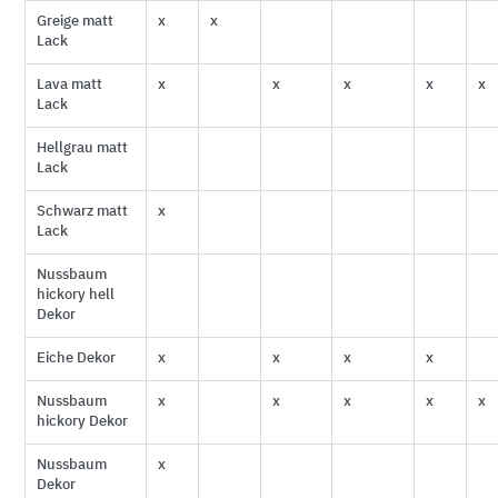
Greige matt
x
x
Lack
Lava matt
x
x
x
x
x
Lack
Hellgrau matt
Lack
Schwarz matt
x
Lack
Nussbaum
hickory hell
Dekor
Eiche Dekor
x
x
x
x
Nussbaum
x
x
x
x
x
hickory Dekor
Nussbaum
x
Dekor