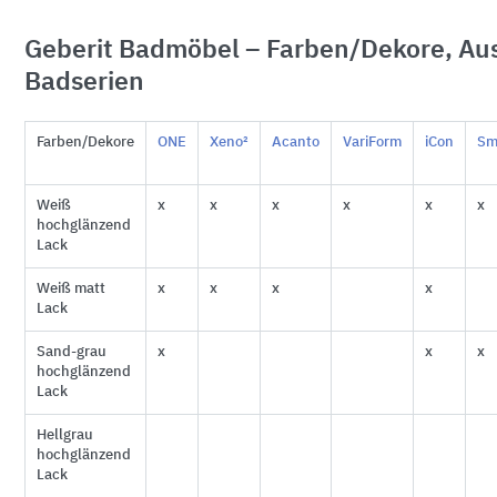
Geberit Badmöbel – Farben/Dekore, Au
Badserien
Farben/Dekore
ONE
Xeno²
Acanto
VariForm
iCon
Sm
Weiß
x
x
x
x
x
x
hochglänzend
Lack
Weiß matt
x
x
x
x
Lack
Sand-grau
x
x
x
hochglänzend
Lack
Hellgrau
hochglänzend
Lack