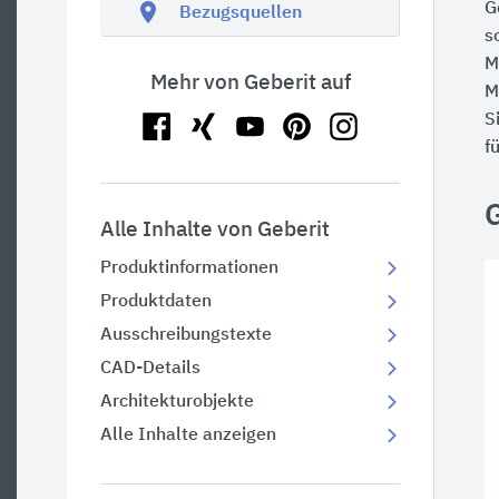
location_on
G
Bezugsquellen
s
M
Mehr von Geberit auf
M
S
f
Alle Inhalte von Geberit
Produktinformationen
Produktdaten
Ausschreibungstexte
CAD-Details
Architekturobjekte
Alle Inhalte anzeigen