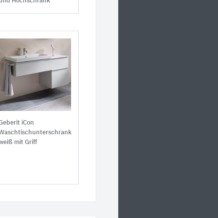
und Hochschrank
Geberit iCon
Waschtischunterschrank
weiß mit Griff