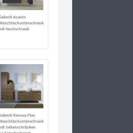
Geberit Acanto
Waschtischunterschrank
mit Hochschrank
Geberit Renova Plan
Waschtischunterschrank
mit Seitenschränken