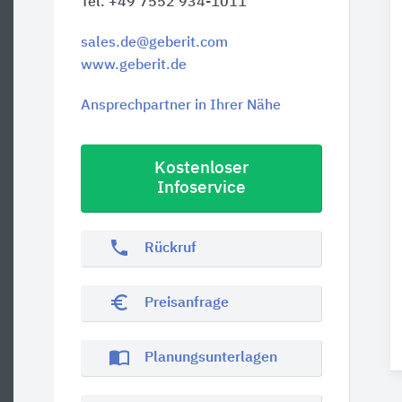
Tel. +49 7552 934-1011
sales.de@geberit.com
www.geberit.de
Ansprechpartner in Ihrer Nähe
Kostenloser
Infoservice
phone
Rückruf
euro_symbol
Preisanfrage
import_contacts
Planungsunterlagen