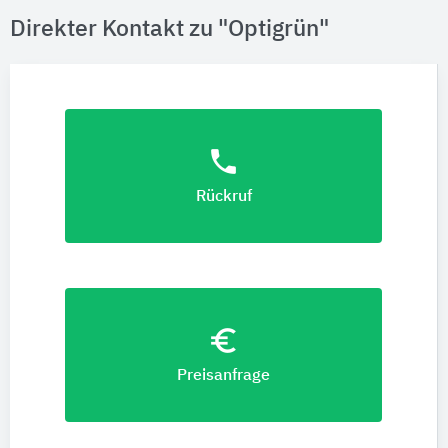
Direkter Kontakt zu "Optigrün"
phone
Rückruf
euro_symbol
Preisanfrage