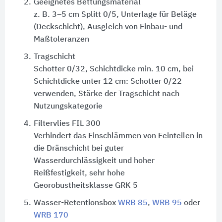
2.
Geeignetes Bettungsmaterial
z. B. 3–5 cm Splitt 0/5, Unterlage für Beläge
(Deckschicht), Ausgleich von Einbau- und
Maßtoleranzen
3.
Tragschicht
Schotter 0/32, Schichtdicke min. 10 cm, bei
Schichtdicke unter 12 cm: Schotter 0/22
verwenden, Stärke der Tragschicht nach
Nutzungskategorie
4.
Filtervlies FIL 300
Verhindert das Einschlämmen von Feinteilen in
die Dränschicht bei guter
Wasserdurchlässigkeit und hoher
Reißfestigkeit, sehr hohe
Georobustheitsklasse GRK 5
5.
Wasser-Retentionsbox
WRB 85
,
WRB 95
oder
WRB 170