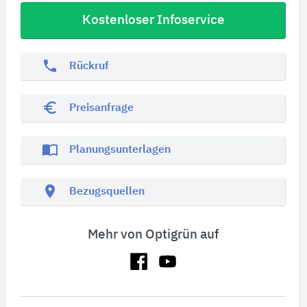
Kostenloser Infoservice
phone
Rückruf
euro_symbol
Preisanfrage
import_contacts
Planungsunterlagen
location_on
Bezugsquellen
Mehr von Optigrün auf