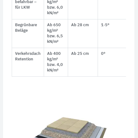
befahrbar –
kg/m²
für LKW
bzw. 6,0
kN/m²
Begrünbare
Ab 650
Ab 28 cm
1-5°
1–
Beläge
kg/m²
bzw. 6,5
kN/m²
Verkehrsdach
Ab 400
Ab 25 cm
0°
1–3
Retention
kg/m²
Fa
bzw. 4,0
kN/m²