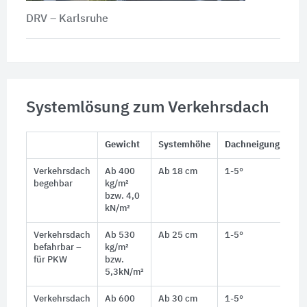
DRV – Karlsruhe
Systemlösung zum Verkehrsdach
Gewicht
Systemhöhe
Dachneigung
Nu
Verkehrsdach
Ab 400
Ab 18 cm
1-5°
1 (
begehbar
kg/m²
bzw. 4,0
kN/m²
Verkehrsdach
Ab 530
Ab 25 cm
1-5°
2 (
befahrbar –
kg/m²
Fa
für PKW
bzw.
5,3kN/m²
Verkehrsdach
Ab 600
Ab 30 cm
1-5°
3