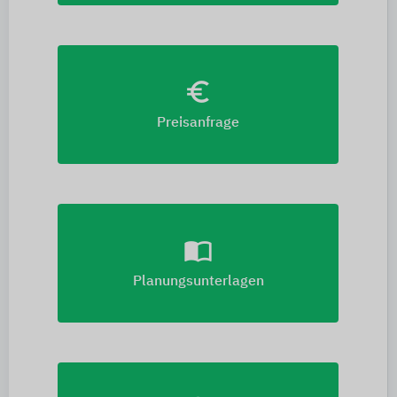
euro_symbol
Preisanfrage
import_contacts
Planungsunterlagen