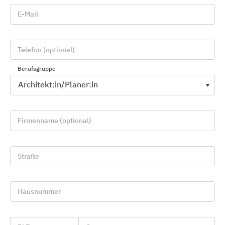
E-Mail
Bahnhof von Saint-Omer |
Telefon (optional)
Energieeffizienz als zentraler
Aspekt bei der Renovierung eines
Berufsgruppe
Baudenkmals
Firmenname (optional)
Straße
Hausnummer