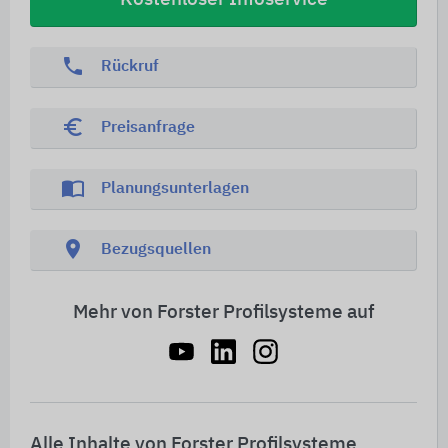
phone
Rückruf
euro_symbol
Preisanfrage
import_contacts
Planungsunterlagen
location_on
Bezugsquellen
Mehr von Forster Profilsysteme auf
Alle Inhalte von Forster Profilsysteme