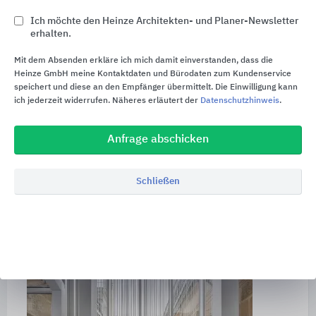
Ich möchte den Heinze Architekten- und Planer-Newsletter
erhalten.
Mit dem Absenden erkläre ich mich damit einverstanden, dass die
Heinze GmbH meine Kontaktdaten und Bürodaten zum Kundenservice
speichert und diese an den Empfänger übermittelt. Die Einwilligung kann
ich jederzeit widerrufen. Näheres erläutert der
Datenschutzhinweis
.
Bahnhof von Saint-Omer
| Mit dem
hochbelastbaren Stahlprofilbau lassen sich
Anfrage abschicken
abhängig von der gewünschten Konfiguration die
Schalldämmung als auch die Wärmedämmung
verbessern.
Schließen