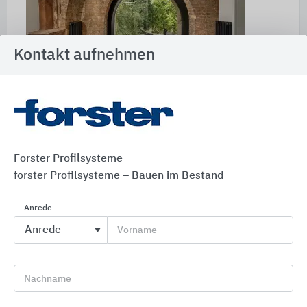
Kontakt aufnehmen
Trinitatiskirche Dresden
| Die Forster
Profilsysteme verbinden klare Ästhetik mit
moderner Technologie und Energieeffizienz. Die
großformatigen Festverglasungen forster unico
Forster Profilsysteme
mit Rundbogen fügen sich gut in die vorhandene
forster Profilsysteme – Bauen im Bestand
Bausubstanz ein.
Anrede
Vorname
Weitere Informationen:
Trinitatiskirche
Verwendete Profilsysteme:
forster unico
|
forster
Nachname
presto
|
forster fuego light