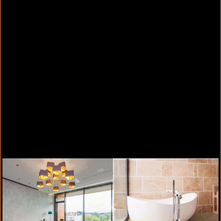
mit einer Nutzschicht von 0,55 mm zur Auswahl.
Die HERRINGBONE30 bietet mit einer Nutzschicht
von 0,3 mm und fünf verschiedenen Dekoren eine
kostengünstige Variante für den Wohnbereich und
das Objekt mit geringer Beanspruchung.
Fischgrät Verlegung mit HERRINGBONE Planken